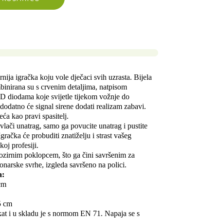
rnija igračka koju vole dječaci svih uzrasta. Bijela
inirana su s crvenim detaljima, natpisom
diodama koje svijetle tijekom vožnje do
 dodatno će signal sirene dodati realizam zabavi.
eća kao pravi spasitelj.
vlači unatrag, samo ga povucite unatrag i pustite
račka će probuditi znatiželju i strast vašeg
oj profesiji.
prozirnim poklopcem, što ga čini savršenim za
ionarske svrhe, izgleda savršeno na polici.
a:
cm
5 cm
kat i u skladu je s normom EN 71. Napaja se s