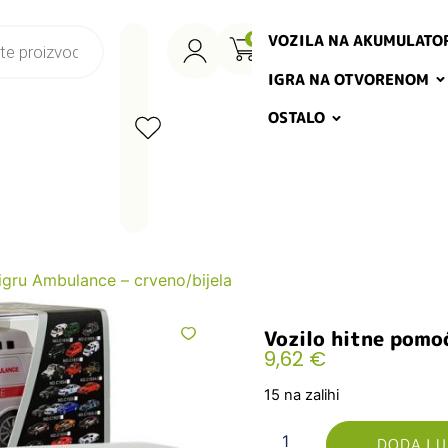
VOZILA NA AKUMULATO
0
IGRA NA OTVORENOM
OSTALO
igru Ambulance – crveno/bijela
Vozilo hitne pomoć
9,62
€
15 na zalihi
DODAJ U