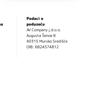
Podaci o
ma
poduzeću
AV Company j.d.o.o.
Augusta Šenoe 8
40315 Mursko Središće
OIB: 6824574812