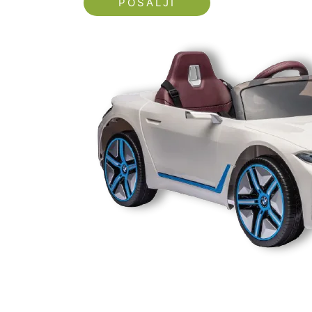
Nećemo vam slati spam!