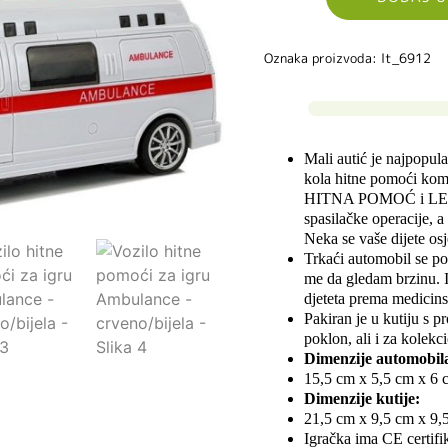
Oznaka proizvoda: lt_6912
Mali autić je najpopula
kola hitne pomoći komb
HITNA POMOĆ i ​​LED 
spasilačke operacije, a
Neka se vaše dijete osj
Trkaći automobil se po
me da gledam brzinu. Ig
djeteta prema medicinsk
Pakiran je u kutiju s 
poklon, ali i za kolekc
Dimenzije automobil
15,5 cm x 5,5 cm x 6 
Dimenzije kutije:
21,5 cm x 9,5 cm x 9,
Igračka ima CE certifi