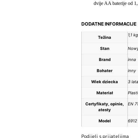
dvije AA baterije od 1,
DODATNE INFORMACIJE
1,1 kg
Težina
Stan
Now
Brand
inna
Bohater
inny
Wiek dziecka
3 lat
Materiał
Plast
Certyfikaty, opinie,
EN 7
atesty
Model
6912
Podijeli s prijateljima