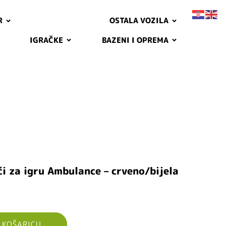
R
OSTALA VOZILA
IGRAČKE
BAZENI I OPREMA
i za igru Ambulance – crveno/bijela
 KOŠARICU