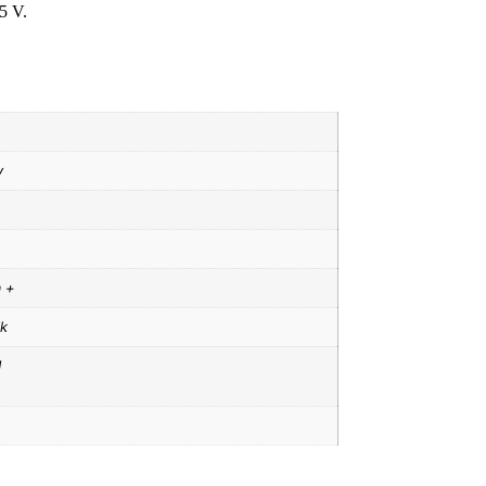
5 V.
y
a +
ik
1