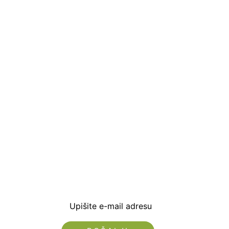
Prijavite se i preuzm
dobrodošlice od -5% i
sa novostima i popus
Upišite e-mail adresu