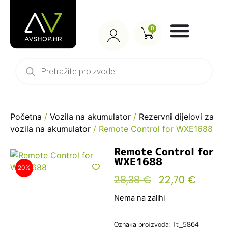
0
Početna
/
Vozila na akumulator
/
Rezervni dijelovi za
vozila na akumulator
/ Remote Control for WXE1688
Remote Control for
WXE1688
20%
28,38
€
22,70
€
Nema na zalihi
Oznaka proizvoda: lt_5864