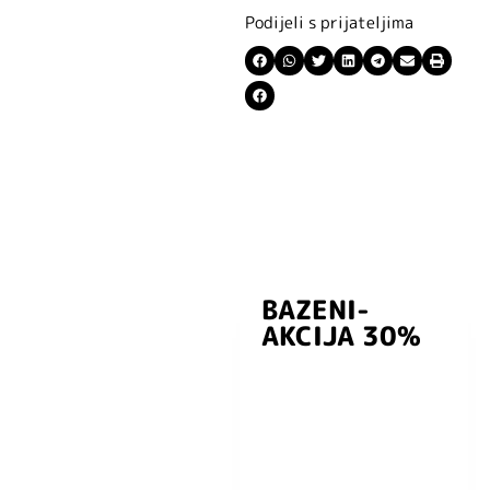
Podijeli s prijateljima
BAZENI-
Prijavite se i
AKCIJA 30%
preuzmite
kuponski kod
dobrodošlice od
-5% i budite u
toku sa novostima
i popustima.