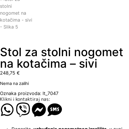
Stol za stolni nogomet
na kotačima – sivi
248,75
€
Nema na zalihi
Oznaka proizvoda: lt_7047
Klikni i kontaktiraj nas:
Donesite
uzbuđenje nogometnog igrališta
u svoj