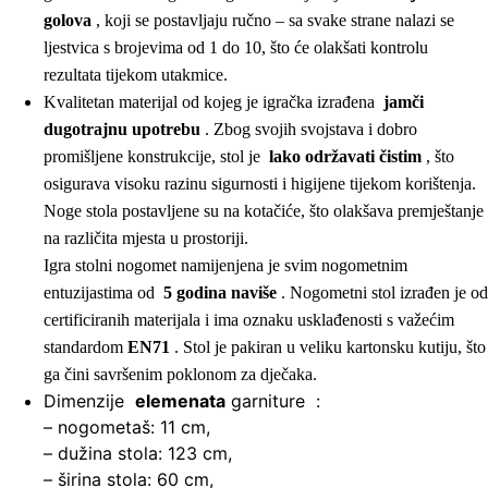
golova
, koji se postavljaju ručno – sa svake strane nalazi se
ljestvica s brojevima od 1 do 10, što će olakšati kontrolu
rezultata tijekom utakmice.
Kvalitetan materijal od kojeg je igračka izrađena
jamči
dugotrajnu upotrebu
. Zbog svojih svojstava i dobro
promišljene konstrukcije, stol je
lako održavati čistim
, što
osigurava visoku razinu sigurnosti i higijene tijekom korištenja.
Noge stola postavljene su na kotačiće, što olakšava premještanje
na različita mjesta u prostoriji.
Igra stolni nogomet namijenjena je svim nogometnim
entuzijastima od
5 godina naviše
. Nogometni stol izrađen je od
certificiranih materijala i ima oznaku usklađenosti s važećim
standardom
EN71
. Stol je pakiran u veliku kartonsku kutiju, što
ga čini savršenim poklonom za dječaka.
Dimenzije
elemenata
garniture :
– nogometaš: 11 ​​cm,
– dužina stola: 123 cm,
– širina stola: 60 cm,