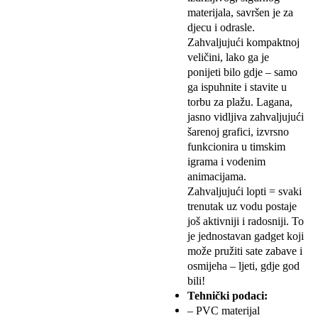
materijala, savršen je za
djecu i odrasle.
Zahvaljujući kompaktnoj
veličini, lako ga je
ponijeti bilo gdje – samo
ga ispuhnite i stavite u
torbu za plažu. Lagana,
jasno vidljiva zahvaljujući
šarenoj grafici, izvrsno
funkcionira u timskim
igrama i vodenim
animacijama.
Zahvaljujući lopti = svaki
trenutak uz vodu postaje
još aktivniji i radosniji. To
je jednostavan gadget koji
može pružiti sate zabave i
osmijeha – ljeti, gdje god
bili!
Tehnički podaci:
– PVC materijal