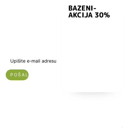
BAZENI-
Prijavite se i
AKCIJA 30%
preuzmite
kuponski kod
dobrodošlice od
-5% i budite u
toku sa novostima
i popustima.
Upišite e-mail adresu
Nećemo vam slati spam!