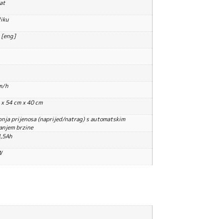
at
liku
 [eng]
m/h
 x 54 cm x 40 cm
pnja prijenosa (naprijed/natrag) s automatskim
anjem brzine
,5Ah
W