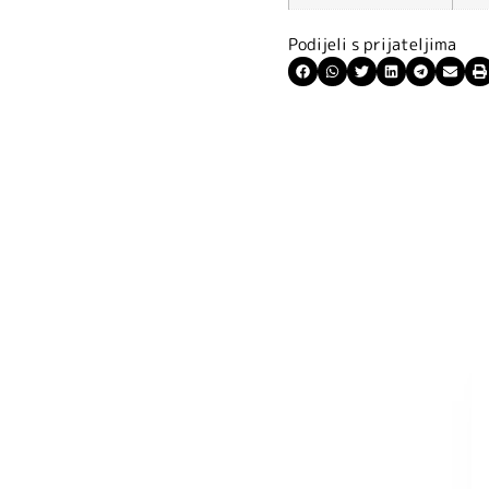
Podijeli s prijateljima
ite kuponski kod
 budite u toku
tima.