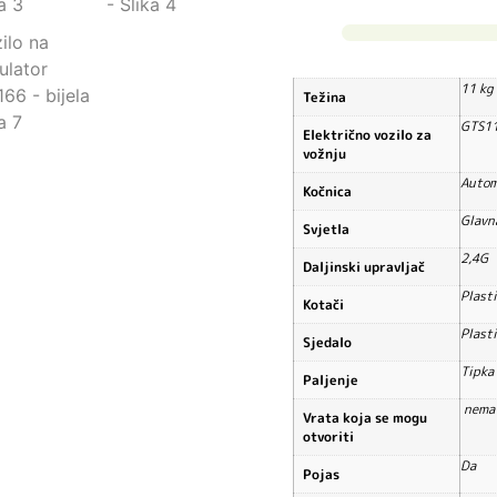
11 kg
Težina
GTS1
Električno vozilo za
vožnju
Autom
Kočnica
Glavn
Svjetla
2,4G
Daljinski upravljač
Plast
Kotači
Plast
Sjedalo
Tipka
Paljenje
nema 
Vrata koja se mogu
otvoriti
Da
Pojas