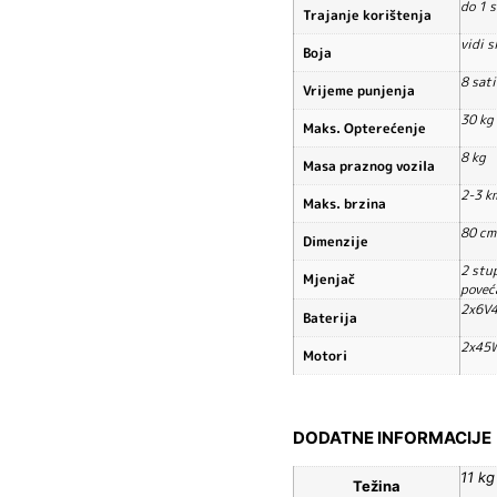
do 1 s
Trajanje korištenja
vidi s
Boja
8 sati
Vrijeme punjenja
30 kg
Maks. Opterećenje
8 kg
Masa praznog vozila
2-3 k
Maks. brzina
80 cm
Dimenzije
2 stu
Mjenjač
poveć
2x6V4
Baterija
2x45
Motori
DODATNE INFORMACIJE
11 kg
Težina