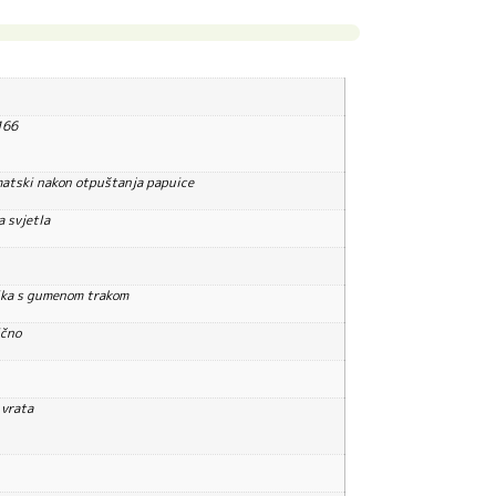
166
atski nakon otpuštanja papuice
a svjetla
ika s gumenom trakom
ično
vrata