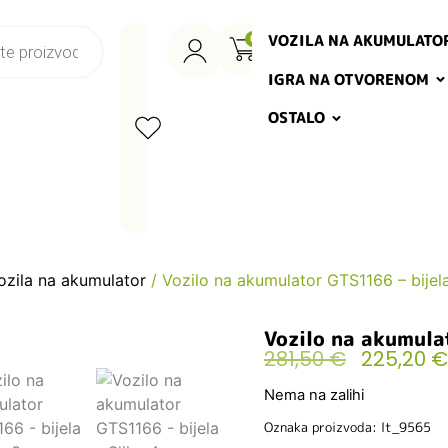
VOZILA NA AKUMULATO
0
IGRA NA OTVORENOM
OSTALO
ozila na akumulator
/ Vozilo na akumulator GTS1166 – bijel
Vozilo na akumula
281,50
€
225,20
€
Nema na zalihi
Oznaka proizvoda: lt_9565