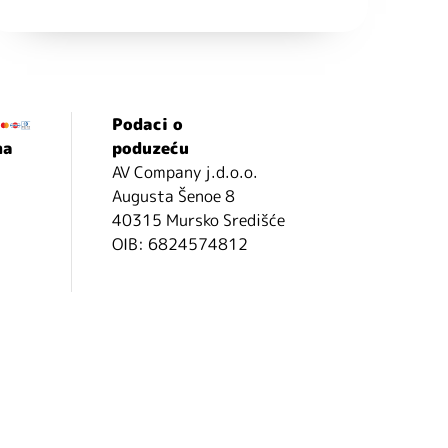
Podaci o
ma
poduzeću
AV Company j.d.o.o.
Augusta Šenoe 8
40315 Mursko Središće
OIB: 6824574812