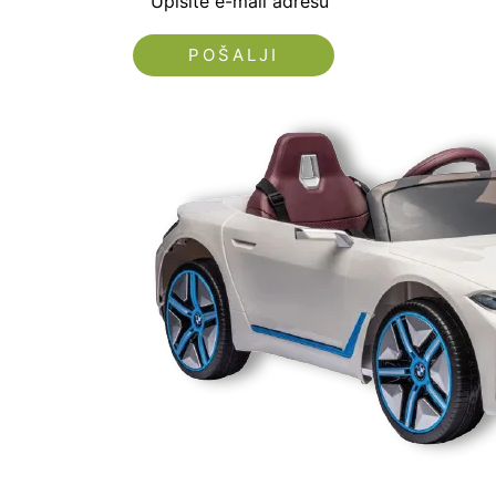
Upišite e-mail adresu
Nećemo vam slati spam!