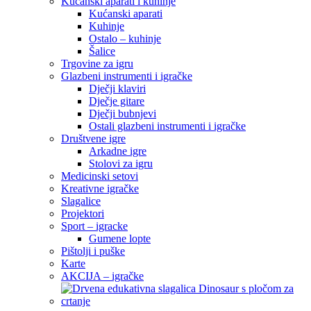
Kućanski aparati i kuhinje
Kućanski aparati
Kuhinje
Ostalo – kuhinje
Šalice
Trgovine za igru
Glazbeni instrumenti i igračke
Dječji klaviri
Dječje gitare
Dječji bubnjevi
Ostali glazbeni instrumenti i igračke
Društvene igre
Arkadne igre
Stolovi za igru
Medicinski setovi
Kreativne igračke
Slagalice
Projektori
Sport – igracke
Gumene lopte
Pištolji i puške
Karte
AKCIJA – igračke