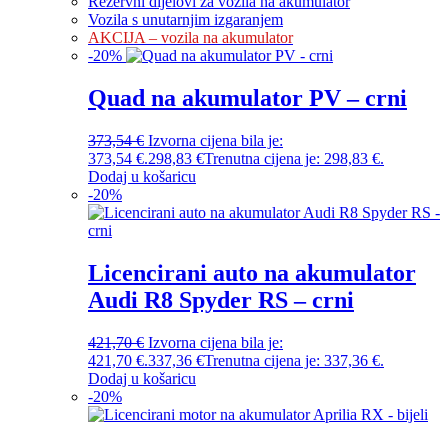
Rezervni dijelovi za vozila na akumulator
Vozila s unutarnjim izgaranjem
AKCIJA – vozila na akumulator
-
20
%
Quad na akumulator PV – crni
373,54
€
Izvorna cijena bila je:
373,54 €.
298,83
€
Trenutna cijena je: 298,83 €.
Dodaj u košaricu
-
20
%
Licencirani auto na akumulator
Audi R8 Spyder RS – crni
421,70
€
Izvorna cijena bila je:
421,70 €.
337,36
€
Trenutna cijena je: 337,36 €.
Dodaj u košaricu
-
20
%