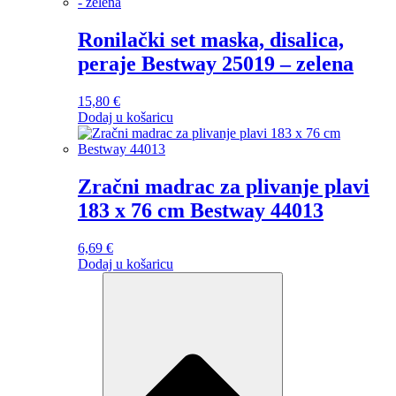
Ronilački set maska, disalica,
peraje Bestway 25019 – zelena
15,80
€
Dodaj u košaricu
Zračni madrac za plivanje plavi
183 x 76 cm Bestway 44013
6,69
€
Dodaj u košaricu