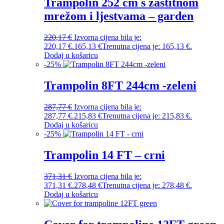
Trampolin 252 cm s zaštitnom
mrežom i ljestvama – garden
220,17
€
Izvorna cijena bila je:
220,17 €.
165,13
€
Trenutna cijena je: 165,13 €.
Dodaj u košaricu
-
25
%
Trampolin 8FT 244cm -zeleni
287,77
€
Izvorna cijena bila je:
287,77 €.
215,83
€
Trenutna cijena je: 215,83 €.
Dodaj u košaricu
-
25
%
Trampolin 14 FT – crni
371,31
€
Izvorna cijena bila je:
371,31 €.
278,48
€
Trenutna cijena je: 278,48 €.
Dodaj u košaricu