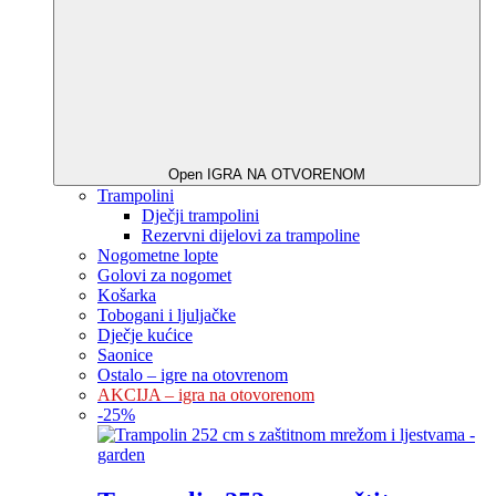
Open IGRA NA OTVORENOM
Trampolini
Dječji trampolini
Rezervni dijelovi za trampoline
Nogometne lopte
Golovi za nogomet
Košarka
Tobogani i ljuljačke
Dječje kućice
Saonice
Ostalo – igre na otovrenom
AKCIJA – igra na otovorenom
-
25
%