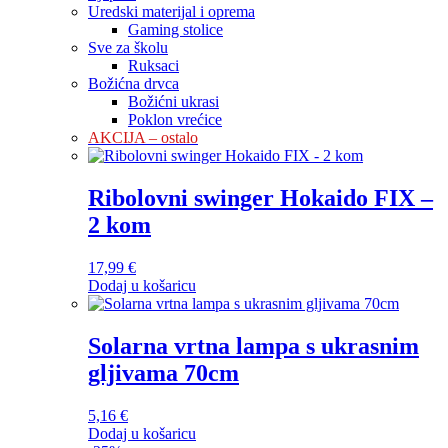
Uredski materijal i oprema
Gaming stolice
Sve za školu
Ruksaci
Božićna drvca
Božićni ukrasi
Poklon vrećice
AKCIJA – ostalo
Ribolovni swinger Hokaido FIX –
2 kom
17,99
€
Dodaj u košaricu
Solarna vrtna lampa s ukrasnim
gljivama 70cm
5,16
€
Dodaj u košaricu