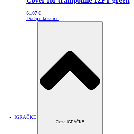
Cover for trampoline 12FT green
61,07
€
Dodaj u košaricu
IGRAČKE
Close IGRAČKE