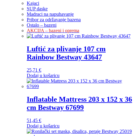
Kajaci
SUP daske
Madraci na napuhavanje
Pribor za održavanje bazena
Ostalo – bazeni
AKCIJA – bazeni i oprema
Luftić za plivanje 107 cm
Rainbow Bestway 43647
25,71
€
Dodaj u košaricu
Inflatable Mattress 203 x 152 x 36
cm Bestway 67699
51,45
€
Dodaj u košaricu