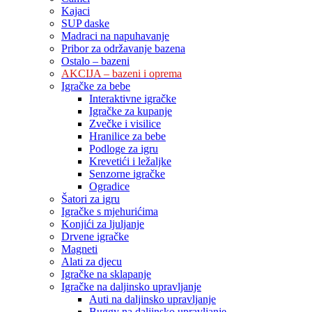
Kajaci
SUP daske
Madraci na napuhavanje
Pribor za održavanje bazena
Ostalo – bazeni
AKCIJA – bazeni i oprema
Igračke za bebe
Interaktivne igračke
Igračke za kupanje
Zvečke i visilice
Hranilice za bebe
Podloge za igru
Krevetići i ležaljke
Senzorne igračke
Ogradice
Šatori za igru
Igračke s mjehurićima
Konjići za ljuljanje
Drvene igračke
Magneti
Alati za djecu
Igračke na sklapanje
Igračke na daljinsko upravljanje
Auti na daljinsko upravljanje
Buggy na daljinsko upravljanje