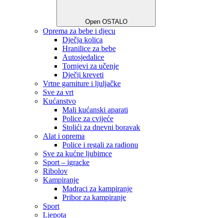
Open OSTALO
Oprema za bebe i djecu
Dječja kolica
Hranilice za bebe
Autosjedalice
Tornjevi za učenje
Dječji kreveti
Vrtne garniture i ljuljačke
Sve za vrt
Kućanstvo
Mali kućanski aparati
Police za cvijeće
Stolići za dnevni boravak
Alat i oprema
Police i regali za radionu
Sve za kućne ljubimce
Sport – igracke
Ribolov
Kampiranje
Madraci za kampiranje
Pribor za kampiranje
Sport
Ljepota