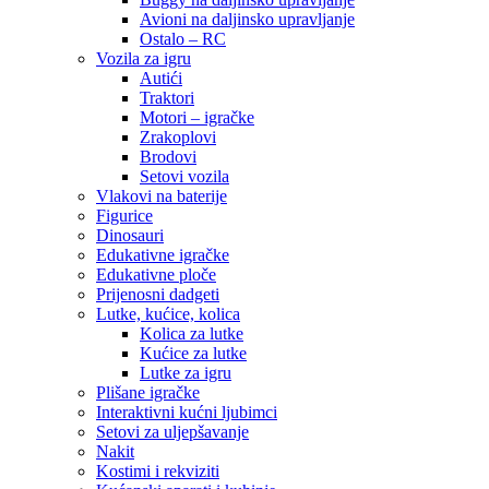
Avioni na daljinsko upravljanje
Ostalo – RC
Vozila za igru
Autići
Traktori
Motori – igračke
Zrakoplovi
Brodovi
Setovi vozila
Vlakovi na baterije
Figurice
Dinosauri
Edukativne igračke
Edukativne ploče
Prijenosni dadgeti
Lutke, kućice, kolica
Kolica za lutke
Kućice za lutke
Lutke za igru
Plišane igračke
Interaktivni kućni ljubimci
Setovi za uljepšavanje
Nakit
Kostimi i rekviziti