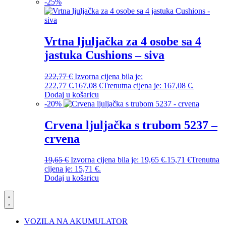
-
25
%
Vrtna ljuljačka za 4 osobe sa 4
jastuka Cushions – siva
222,77
€
Izvorna cijena bila je:
222,77 €.
167,08
€
Trenutna cijena je: 167,08 €.
Dodaj u košaricu
-
20
%
Crvena ljuljačka s trubom 5237 –
crvena
19,65
€
Izvorna cijena bila je: 19,65 €.
15,71
€
Trenutna
cijena je: 15,71 €.
Dodaj u košaricu
VOZILA NA AKUMULATOR