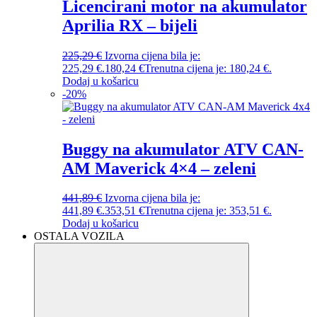
Licencirani motor na akumulator
Aprilia RX – bijeli
225,29
€
Izvorna cijena bila je:
225,29 €.
180,24
€
Trenutna cijena je: 180,24 €.
Dodaj u košaricu
-
20
%
Buggy na akumulator ATV CAN-
AM Maverick 4×4 – zeleni
441,89
€
Izvorna cijena bila je:
441,89 €.
353,51
€
Trenutna cijena je: 353,51 €.
Dodaj u košaricu
OSTALA VOZILA