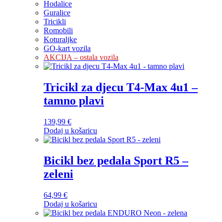
Hodalice
Guralice
Tricikli
Romobili
Koturaljke
GO-kart vozila
AKCIJA – ostala vozila
Tricikl za djecu T4-Max 4u1 –
tamno plavi
139,99
€
Dodaj u košaricu
Bicikl bez pedala Sport R5 –
zeleni
64,99
€
Dodaj u košaricu