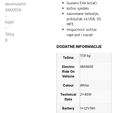
Gumeni EVA kotači
kožno sjedalo
nasnimane melodije,
priključak za USB, SD
MP3
mogućnost vožnje
naprijed i nazad
DODATNE INFORMACIJE
17,8 kg
Težina
Electric
XMX609
Ride On
Vehicle
Colour
White
Technical
2x45W
Data
Battery
1x12V7Ah