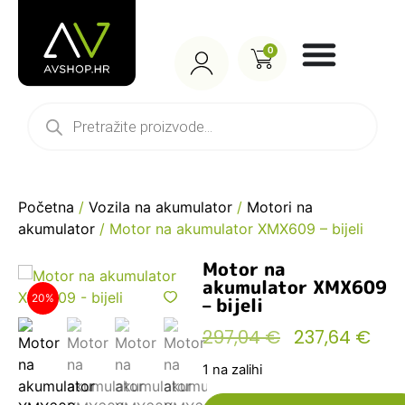
0
Početna
/
Vozila na akumulator
/
Motori na
akumulator
/ Motor na akumulator XMX609 – bijeli
Motor na
akumulator XMX609
20%
– bijeli
297,04
€
237,64
€
1 na zalihi