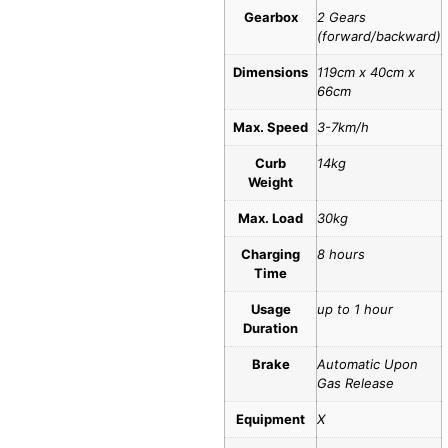
Gearbox
2 Gears
(forward/backward)
Dimensions
119cm x 40cm x
66cm
Max. Speed
3-7km/h
Curb
14kg
Weight
Max. Load
30kg
Charging
8 hours
Time
Usage
up to 1 hour
Duration
Brake
Automatic Upon
Gas Release
Equipment
X