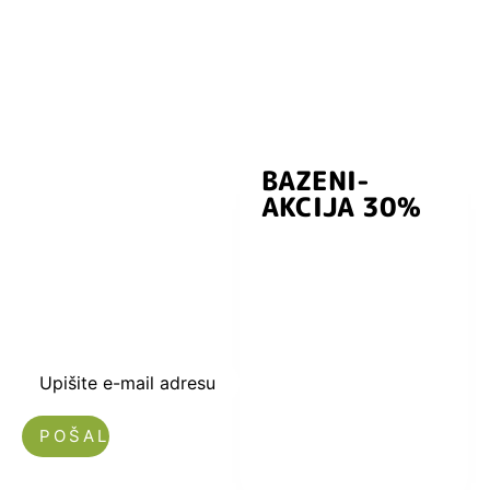
BAZENI-
Prijavite se i
AKCIJA 30%
preuzmite
kuponski kod
dobrodošlice od
-5% i budite u
toku sa novostima
i popustima.
Upišite e-mail adresu
Nećemo vam slati spam!