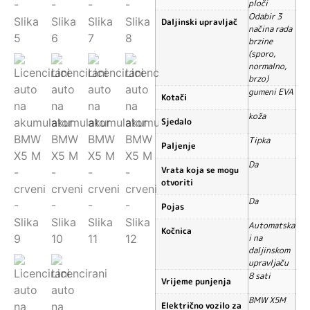
ploči
Odabir 3
Daljinski upravljač
načina rada
brzine
(sporo,
normalno,
brzo)
gumeni EVA
Kotači
koža
Sjedalo
Tipka
Paljenje
Da
Vrata koja se mogu
otvoriti
Da
Pojas
Automatska
Kočnica
i na
daljinskom
upravljaču
8 sati
Vrijeme punjenja
BMW X5M
Električno vozilo za