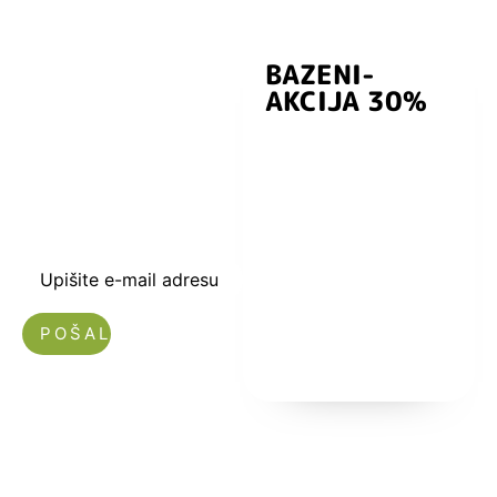
BAZENI-
Prijavite se i
AKCIJA 30%
preuzmite
kuponski kod
dobrodošlice od
-5% i budite u
toku sa novostima
i popustima.
Upišite e-mail adresu
Nećemo vam slati spam!