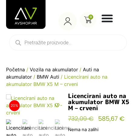
0
Početna
/
Vozila na akumulator
/
Auti na
akumulator
/
BMW Auti
/ Licencirani auto na
akumulator BMW X5 M – crveni
Licencirani auto na
akumulator BMW X5
20%
M – crveni
732,09
€
585,67
€
Nema na zalihi