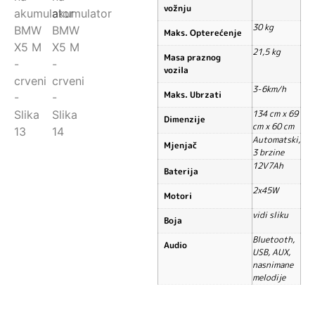
vožnju
30 kg
Maks. Opterećenje
21,5 kg
Masa praznog
vozila
3-6km/h
Maks. Ubrzati
134 cm x 69
Dimenzije
cm x 60 cm
Automatski,
Mjenjač
3 brzine
12V7Ah
Baterija
2x45W
Motori
vidi sliku
Boja
Bluetooth,
Audio
USB, AUX,
nasnimane
melodije