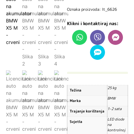
Oznaka proizvoda: lt_6626
Klikni i kontaktiraj nas:
25 kg
Težina
BMW
Marka
1-2 sata
Trajanje korištenja
LED diode
Svjetla
na
kontrolnoj