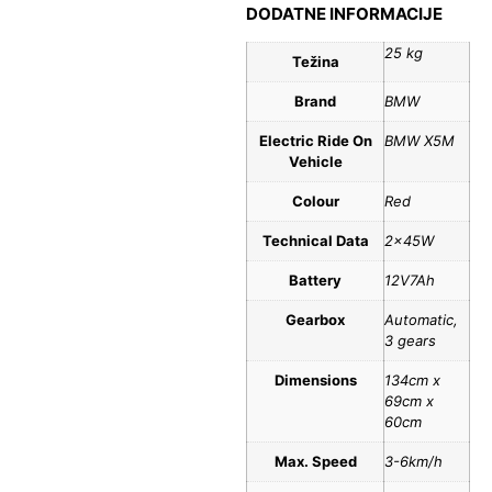
DODATNE INFORMACIJE
25 kg
Težina
Brand
BMW
Electric Ride On
BMW X5M
Vehicle
Colour
Red
Technical Data
2x45W
Battery
12V7Ah
Gearbox
Automatic,
3 gears
Dimensions
134cm x
69cm x
60cm
Max. Speed
3-6km/h