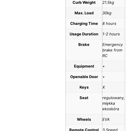
Curb Weight
21.5kg
Max. Load
30kg
Charging Time
8 hours
Usage Duration
1-2 hours
Brake
Emergency
brake from
RC
Equipment
+
Openable Door
+
Keys
X
Seat
regulowany,
miękka
ekoskóra
Wheels
EVA
Remote Control
3 Speed