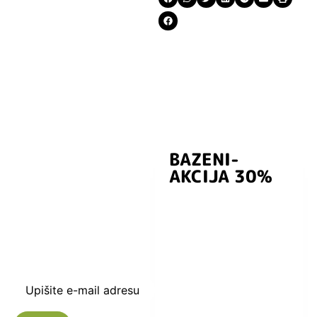
BAZENI-
Prijavite se i
AKCIJA 30%
preuzmite
kuponski kod
dobrodošlice od
-5% i budite u
toku sa novostima
i popustima.
Upišite e-mail adresu