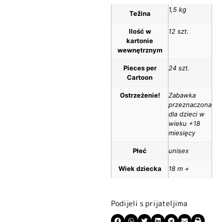
1,5 kg
Težina
Ilość w
12 szt.
kartonie
wewnętrznym
Pieces per
24 szt.
Cartoon
Ostrzeżenie!
Zabawka
przeznaczona
dla dzieci w
wieku +18
miesięcy
Płeć
unisex
Wiek dziecka
18 m +
Podijeli s prijateljima