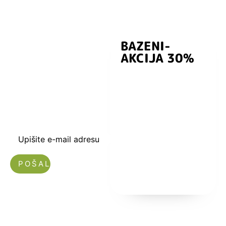
BAZENI-
Prijavite se i
AKCIJA 30%
preuzmite
kuponski kod
dobrodošlice od
-5% i budite u
toku sa novostima
i popustima.
Upišite e-mail adresu
Nećemo vam slati spam!