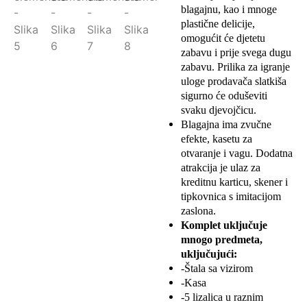
blagajnu, kao i mnoge
plastične delicije,
omogućit će djetetu
zabavu i prije svega dugu
zabavu. Prilika za igranje
uloge prodavača slatkiša
sigurno će oduševiti
svaku djevojčicu.
Blagajna ima zvučne
efekte, kasetu za
otvaranje i vagu. Dodatna
atrakcija je ulaz za
kreditnu karticu, skener i
tipkovnica s imitacijom
zaslona.
Komplet uključuje
mnogo predmeta,
uključujući:
-Štala sa vizirom
-Kasa
-5 lizalica u raznim