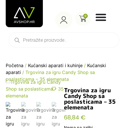
0
Početna
/
Kućanski aparati i kuhinje
/
Kućanski
aparati
/ Trgovina za igru Candy Shop sa
poslasticama – 35 elemenata
Trgovina za igru
Candy Shop sa
poslasticama – 35
elemenata
68,84
€
Nema na zalihi