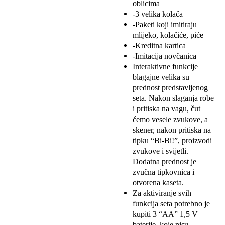
oblicima
-3 velika kolača
-Paketi koji imitiraju
mlijeko, kolačiće, piće
-Kreditna kartica
-Imitacija novčanica
Interaktivne funkcije
blagajne velika su
prednost predstavljenog
seta. Nakon slaganja robe
i pritiska na vagu, čut
ćemo vesele zvukove, a
skener, nakon pritiska na
tipku “Bi-Bi!”, proizvodi
zvukove i svijetli.
Dodatna prednost je
zvučna tipkovnica i
otvorena kaseta.
Za aktiviranje svih
funkcija seta potrebno je
kupiti 3 “AA” 1,5 V
baterije, koje nisu