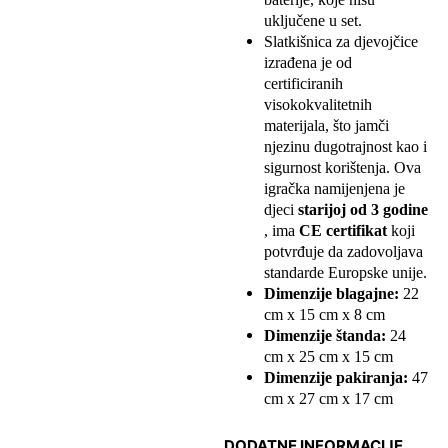
uključene u set.
Slatkišnica za djevojčice
izrađena je od
certificiranih
visokokvalitetnih
materijala, što jamči
njezinu dugotrajnost kao i
sigurnost korištenja. Ova
igračka namijenjena je
djeci
starijoj od 3 godine
, ima
CE certifikat
koji
potvrđuje da zadovoljava
standarde Europske unije.
Dimenzije blagajne:
22
cm x 15 cm x 8 cm
Dimenzije štanda:
24
cm x 25 cm x 15 cm
Dimenzije pakiranja:
47
cm x 27 cm x 17 cm
DODATNE INFORMACIJE