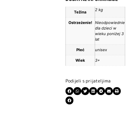
2 kg
Težina
Ostrzeżenie!
Nieodpowiednie
dla dzieci w
wieku poniżej 3
lat
Płeć
unisex
Wiek
3+
Podijeli s prijateljima