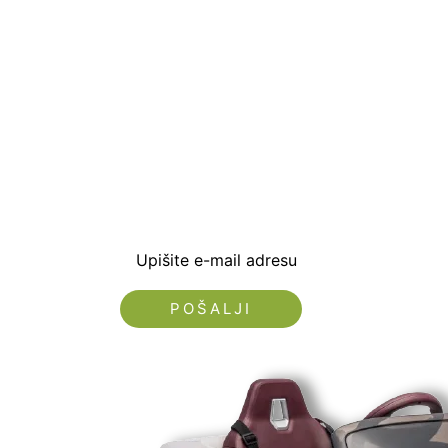
Prijavite se i preuzm
dobrodošlice od -5% i
sa novostima i popus
Upišite e-mail adresu
Nećemo vam slati spam!