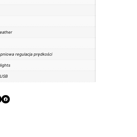
leather
pniowa regulacja prędkości
lights
 USB