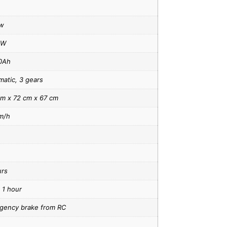
ow
5W
0Ah
atic, 3 gears
cm x 72 cm x 67 cm
m/h
urs
 1 hour
gency brake from RC