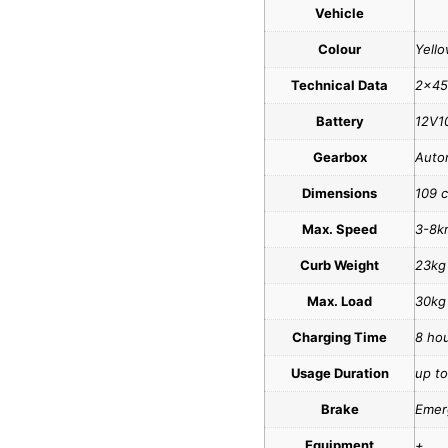
Vehicle
Colour
Yell
Technical Data
2x4
Battery
12V1
Gearbox
Autom
Dimensions
109 
Max. Speed
3-8k
Curb Weight
23kg
Max. Load
30kg
Charging Time
8 ho
Usage Duration
up to
Brake
Emer
Equipment
+