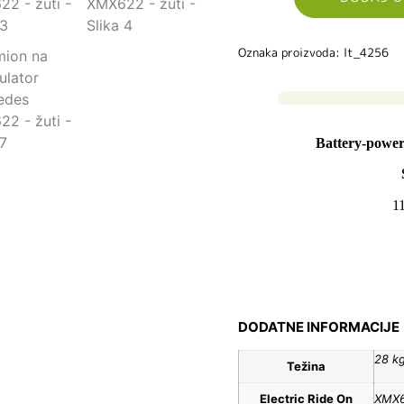
Oznaka proizvoda: lt_4256
Battery-powe
1
DODATNE INFORMACIJE
28 k
Težina
Electric Ride On
XMX