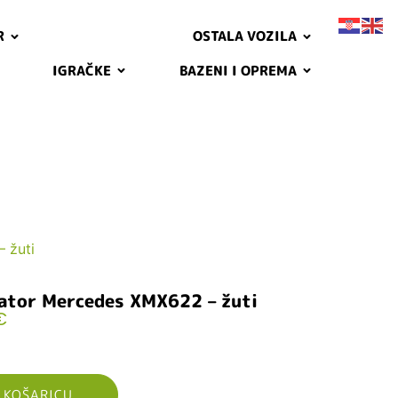
R
OSTALA VOZILA
IGRAČKE
BAZENI I OPREMA
 žuti
ator Mercedes XMX622 – žuti
€
 KOŠARICU