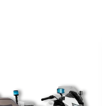
ite kuponski kod
 budite u toku
tima.