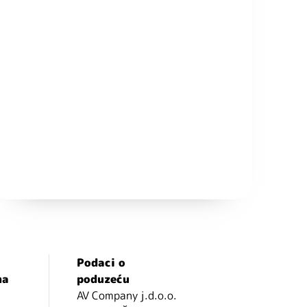
Podaci o
ma
poduzeću
AV Company j.d.o.o.