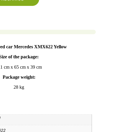
red car Mercedes XMX622 Yellow
Size of the package:
11 cm x 65 cm x 39 cm
Package weight:
28 kg
g
622