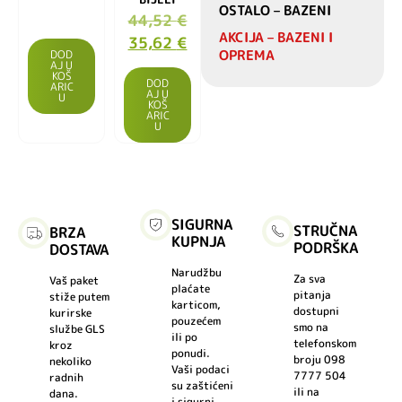
OSTALO – BAZENI
44,52
€
AKCIJA – BAZENI I
35,62
€
OPREMA
DOD
AJ U
KOŠ
DOD
ARIC
AJ U
U
KOŠ
ARIC
U
SIGURNA
STRUČNA
BRZA
KUPNJA
PODRŠKA
DOSTAVA
Narudžbu
Za sva
Vaš paket
plaćate
pitanja
stiže putem
karticom,
dostupni
kurirske
pouzećem
smo na
službe GLS
ili po
telefonskom
kroz
ponudi.
broju 098
nekoliko
Vaši podaci
7777 504
radnih
su zaštićeni
ili na
dana.
i sigurni.