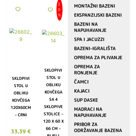
2
MONTAŽNI BAZENI
0
EKSPANZIJSKI BAZENI
%
BAZENI NA
NAPUHAVANJE
SPA I JACUZZI
BAZENI-IGRALIŠTA
OPREMA ZA PLIVANJE
OPREMA ZA
SKLOPIVI
RONJENJE
STOL U
SKLOPIVI
ČAMCI
OBLIKU
STOL U
KAJACI
KOVČEGA
OBLIKU
SA 4
SUP DASKE
KOVČEGA
SKLOPIVE
120X60CM
MADRACI NA
STOLICE –
– CRNI
NAPUHAVANJE
120 X 60 X
PRIBOR ZA
66 CM –
ODRŽAVANJE BAZENA
33,39
€
BIJELI