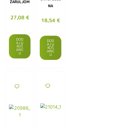
ŽARULJOM
NA
27,08
€
18,54
€
DOD
DOD
AJ U
AJ U
KOŠ
KOŠ
ARIC
ARIC
U
U