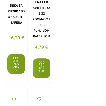
LNA LED
DEKA ZA
SVJETILJKA
PIKNIK 100
S 3X
X 150 CM –
ZOOM-OM I
ŠARENA
USB
PUNJIVOM
BATERIJOM
16,30
€
4,79
€
DOD
AJ U
DOD
KOŠ
AJ U
ARIC
KOŠ
U
ARIC
U