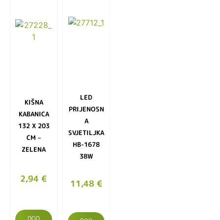
LED
KIŠNA
PRIJENOSN
KABANICA
A
132 X 203
SVJETILJKA
CM –
HB-1678
ZELENA
38W
2,94
€
11,48
€
DOD