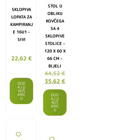
STOL U
SKLOPIVA
OBLIKU
LOPATA ZA
KOVČEGA
KAMPIRANJ
SA 4
E 16U1 –
SKLOPIVE
SIVI
STOLICE –
120 X 60 X
22,62
€
66 CM –
BIJELI
44,52
€
35,62
€
DOD
AJ U
KOŠ
ARIC
DOD
U
AJ U
KOŠ
ARIC
U