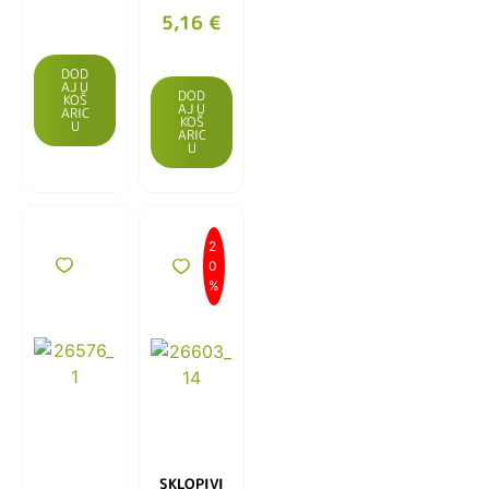
5,16
€
DOD
AJ U
DOD
KOŠ
AJ U
ARIC
KOŠ
U
ARIC
U
2
0
%
SKLOPIVI