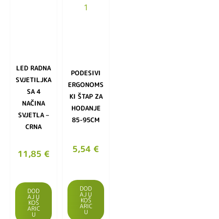
LED RADNA
PODESIVI
SVJETILJKA
ERGONOMS
SA 4
KI ŠTAP ZA
NAČINA
HODANJE
SVJETLA –
85-95CM
CRNA
5,54
€
11,85
€
DOD
DOD
AJ U
AJ U
KOŠ
KOŠ
ARIC
ARIC
U
U