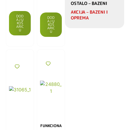
OSTALO – BAZENI
AKCIJA – BAZENI I
DOD
OPREMA
DOD
AJ U
AJ U
KOŠ
KOŠ
ARIC
ARIC
U
U
FUNKCIONA