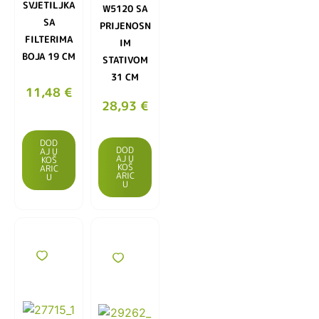
SVJETILJKA
W5120 SA
SA
PRIJENOSN
FILTERIMA
IM
BOJA 19 CM
STATIVOM
31 CM
11,48
€
28,93
€
DOD
DOD
AJ U
AJ U
KOŠ
KOŠ
ARIC
ARIC
U
U