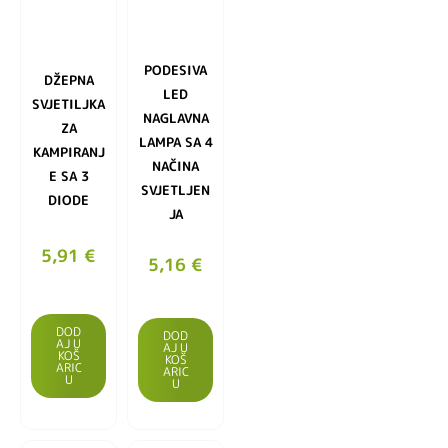
PODESIVA
DŽEPNA
LED
SVJETILJKA
NAGLAVNA
ZA
LAMPA SA 4
KAMPIRANJ
NAČINA
E SA 3
SVJETLJEN
DIODE
JA
5,91
€
5,16
€
DOD
DOD
AJ U
AJ U
KOŠ
KOŠ
ARIC
ARIC
U
U