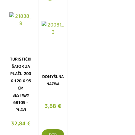
TURISTIČKI
ŠATOR ZA
PLAŽU 200
DOMYŚLNA
X 120 X 95
NAZWA
CM
BESTWAY
68105 –
3,68
€
PLAVI
32,84
€
DOD