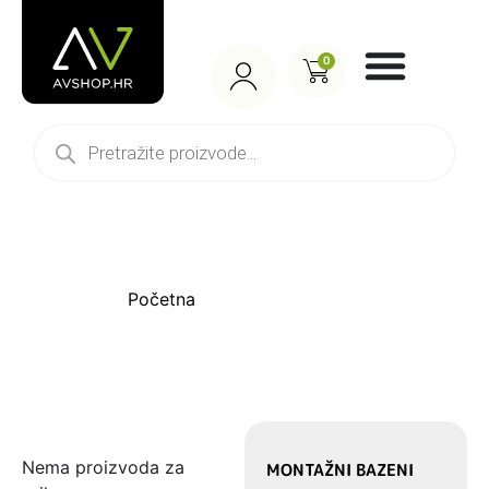
0
BASENY STELAŻOWE
Početna
/ Baseny stelażowe
Nema proizvoda za
MONTAŽNI BAZENI