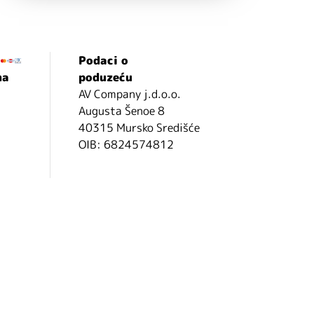
Podaci o
ma
poduzeću
AV Company j.d.o.o.
Augusta Šenoe 8
40315 Mursko Središće
OIB: 6824574812