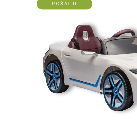
Nećemo vam slati spam!