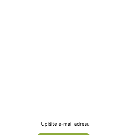
Prijavite se i preuzm
dobrodošlice od -5% i
sa novostima i popus
Upišite e-mail adresu