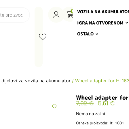
VOZILA NA AKUMULATO
0
IGRA NA OTVORENOM
OSTALO
 dijelovi za vozila na akumulator
/ Wheel adapter for HL16
Wheel adapter fo
7,02
€
5,61
€
Nema na zalihi
Oznaka proizvoda: lt_1081