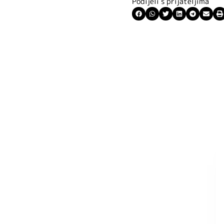
Podijeli s prijateljima
ite kuponski kod
 budite u toku
tima.