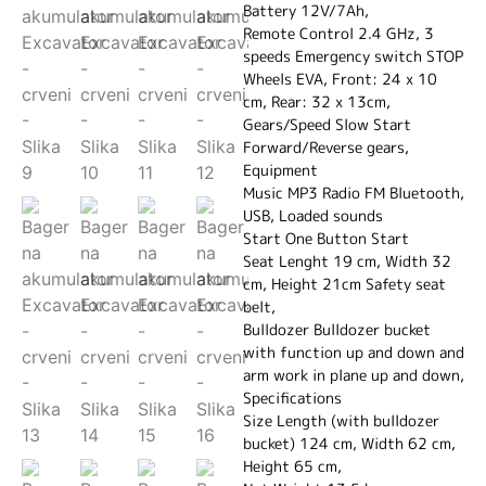
Battery 12V/7Ah,
Remote Control 2.4 GHz, 3
speeds Emergency switch STOP
Wheels EVA, Front: 24 x 10
cm, Rear: 32 x 13cm,
Gears/Speed Slow Start
Forward/Reverse gears,
Equipment
Music MP3 Radio FM Bluetooth,
USB, Loaded sounds
Start One Button Start
Seat Lenght 19 cm, Width 32
cm, Height 21cm Safety seat
belt,
Bulldozer Bulldozer bucket
with function up and down and
arm work in plane up and down,
Specifications
Size Length (with bulldozer
bucket) 124 cm, Width 62 cm,
Height 65 cm,