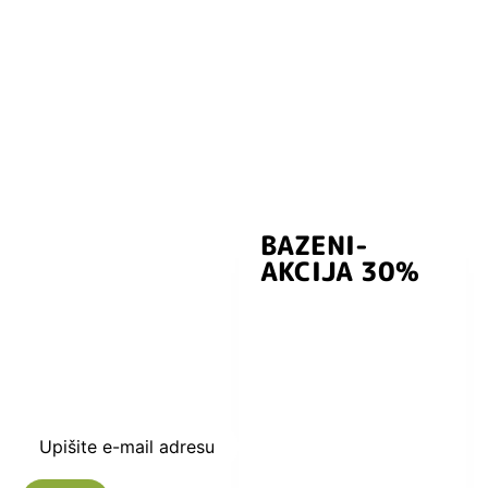
BAZENI-
Prijavite se i
AKCIJA 30%
preuzmite
kuponski kod
dobrodošlice od
-5% i budite u
toku sa novostima
i popustima.
Upišite e-mail adresu