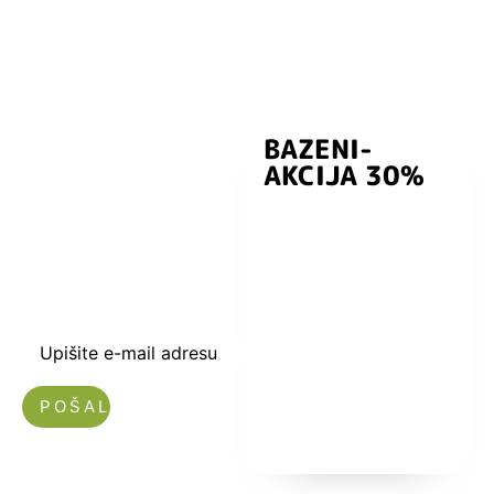
BAZENI-
Prijavite se i
AKCIJA 30%
preuzmite
kuponski kod
dobrodošlice od
-5% i budite u
toku sa novostima
i popustima.
Upišite e-mail adresu
Nećemo vam slati spam!