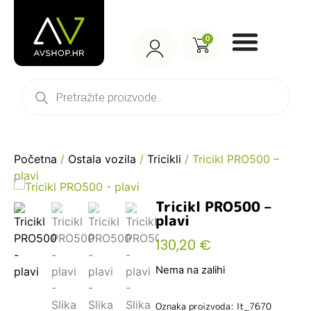
0
Početna
/
Ostala vozila
/
Tricikli
/ Tricikl PRO500 –
plavi
Tricikl PRO500 –
plavi
130,20
€
Nema na zalihi
Oznaka proizvoda: lt_7670