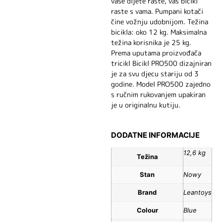
vaše dijete raste, vaš bicikl
raste s vama. Pumpani kotači
čine vožnju udobnijom. Težina
bicikla: oko 12 kg. Maksimalna
težina korisnika je 25 kg.
Prema uputama proizvođača
tricikl Bicikl PRO500 dizajniran
je za svu djecu stariju od 3
godine. Model PRO500 zajedno
s ručnim rukovanjem upakiran
je u originalnu kutiju.
DODATNE INFORMACIJE
12,6 kg
Težina
Stan
Nowy
Brand
Leantoys
Colour
Blue