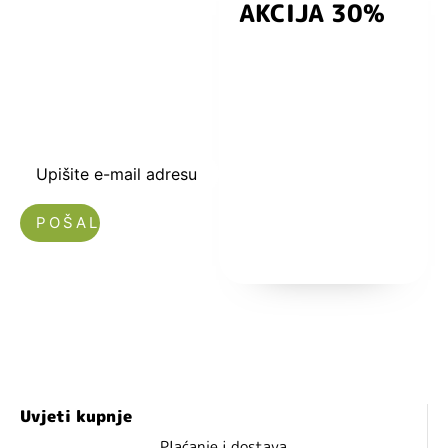
AKCIJA 30%
preuzmite
kuponski kod
dobrodošlice od
-5% i budite u
toku sa novostima
i popustima.
Upišite e-mail adresu
Nećemo vam slati spam!
Uvjeti kupnje
Plaćanje i dostava