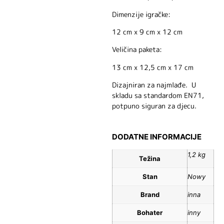
Dimenzije igračke:
12 cm x 9 cm x 12 cm
Veličina paketa:
13 cm x 12,5 cm x 17 cm
Dizajniran za najmlađe. U
skladu sa standardom EN71,
potpuno siguran za djecu.
DODATNE INFORMACIJE
1,2 kg
Težina
Stan
Nowy
Brand
inna
Bohater
inny