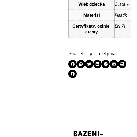
Wiek dziecka
3 lata +
Materiał
Plastik
Certyfikaty, opinie,
EN 71
atesty
Podijeli s prijateljima
BAZENI-
Prijavite se i