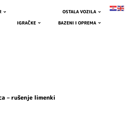
R
OSTALA VOZILA
IGRAČKE
BAZENI I OPREMA
ca – rušenje limenki