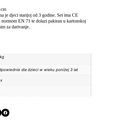
5 cm
a je djeci starijoj od 3 godine. Set ima CE
e s normom EN 71 te dolazi pakiran u kartonskoj
lnim za darivanje.
 kg
powiednie dla dzieci w wieku poniżej 3 lat
ex