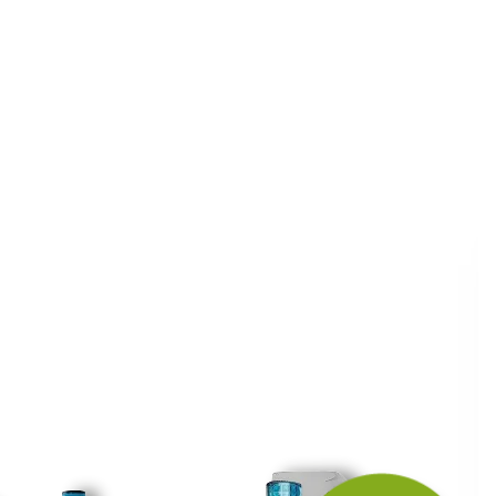
ite kuponski kod
 budite u toku
tima.