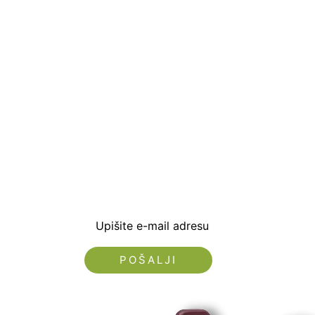
Prijavite se i preuzm
dobrodošlice od -5% i
sa novostima i popus
Upišite e-mail adresu
Nećemo vam slati spam!