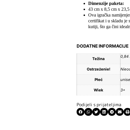
Dimenzije paketa:
43 cm x 8,5 cm x 23,
Ova igračka namijenjen
certifikat i u skladu j
kutiji, što ga čini idea
DODATNE INFORMACIJE
0,84
Težina
Ostrzeżenie!
Nieod
Płeć
unis
Wiek
3+
Podijeli s prijateljima