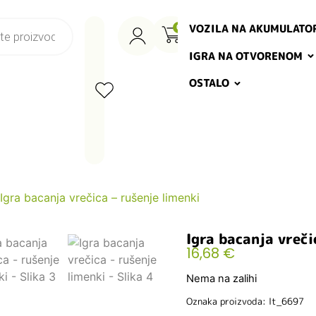
VOZILA NA AKUMULATO
0
IGRA NA OTVORENOM
OSTALO
Igra bacanja vrečica – rušenje limenki
Igra bacanja vreči
16,68
€
Nema na zalihi
Oznaka proizvoda: lt_6697