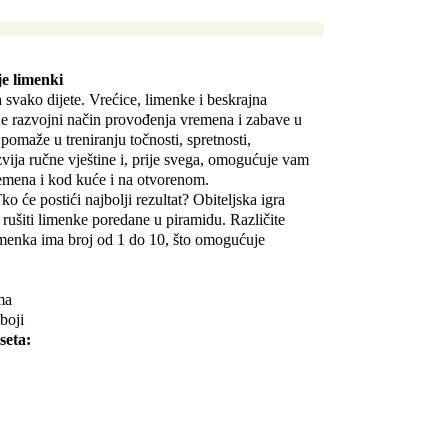
je limenki
 svako dijete. Vrećice, limenke i beskrajna
je razvojni način provođenja vremena i zabave u
 pomaže u treniranju točnosti, spretnosti,
zvija ručne vještine i, prije svega, omogućuje vam
emena i kod kuće i na otvorenom.
 Tko će postići najbolji rezultat? Obiteljska igra
a rušiti limenke poredane u piramidu. Različite
limenka ima broj od 1 do 10, što omogućuje
ma
boji
seta: