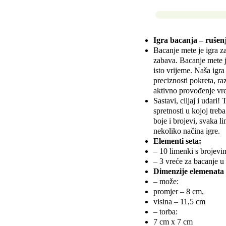
Igra bacanja – rušen
Bacanje mete je igra za
zabava. Bacanje mete 
isto vrijeme. Naša igra
preciznosti pokreta, ra
aktivno provođenje vr
Sastavi, ciljaj i udari!
spretnosti u kojoj treb
boje i brojevi, svaka 
nekoliko načina igre.
Elementi seta:
– 10 limenki s brojevi
– 3 vreće za bacanje u 
Dimenzije elemenata 
– može:
promjer – 8 cm,
visina – 11,5 cm
– torba:
7 cm x 7 cm