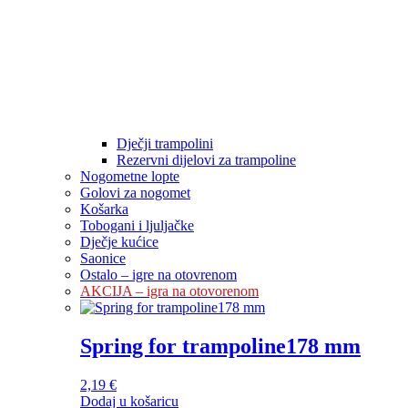
Dječji trampolini
Rezervni dijelovi za trampoline
Nogometne lopte
Golovi za nogomet
Košarka
Tobogani i ljuljačke
Dječje kućice
Saonice
Ostalo – igre na otovrenom
AKCIJA – igra na otovorenom
Spring for trampoline178 mm
2,19
€
Dodaj u košaricu