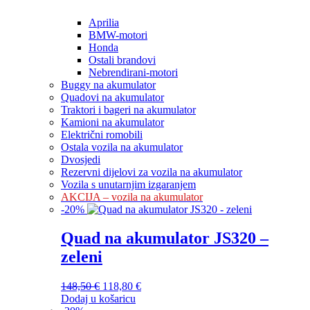
Aprilia
BMW-motori
Honda
Ostali brandovi
Nebrendirani-motori
Buggy na akumulator
Quadovi na akumulator
Traktori i bageri na akumulator
Kamioni na akumulator
Električni romobili
Ostala vozila na akumulator
Dvosjedi
Rezervni dijelovi za vozila na akumulator
Vozila s unutarnjim izgaranjem
AKCIJA – vozila na akumulator
-
20
%
Quad na akumulator JS320 –
zeleni
148,50
€
Izvorna
118,80
€
Trenutna
Dodaj u košaricu
cijena
cijena