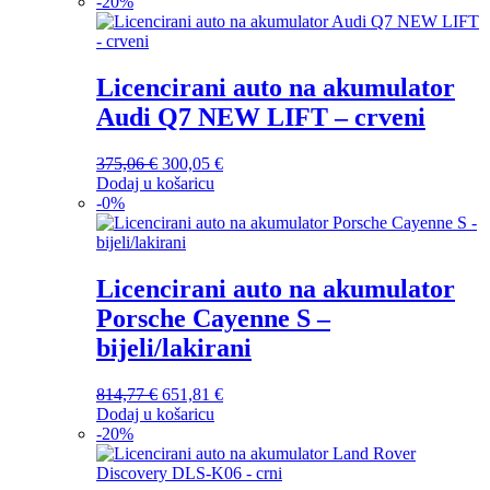
-
20
%
bila
je:
je:
118,80 €.
148,50 €.
Licencirani auto na akumulator
Audi Q7 NEW LIFT – crveni
375,06
€
Izvorna
300,05
€
Trenutna
Dodaj u košaricu
cijena
cijena
-
0
%
bila
je:
je:
300,05 €.
375,06 €.
Licencirani auto na akumulator
Porsche Cayenne S –
bijeli/lakirani
814,77
€
Izvorna
651,81
€
Trenutna
Dodaj u košaricu
cijena
cijena
-
20
%
bila
je:
je:
651,81 €.
814,77 €.