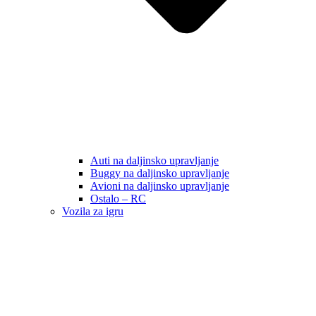
Auti na daljinsko upravljanje
Buggy na daljinsko upravljanje
Avioni na daljinsko upravljanje
Ostalo – RC
Vozila za igru