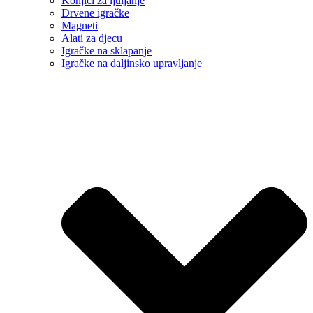
Konjići za ljuljanje
Drvene igračke
Magneti
Alati za djecu
Igračke na sklapanje
Igračke na daljinsko upravljanje