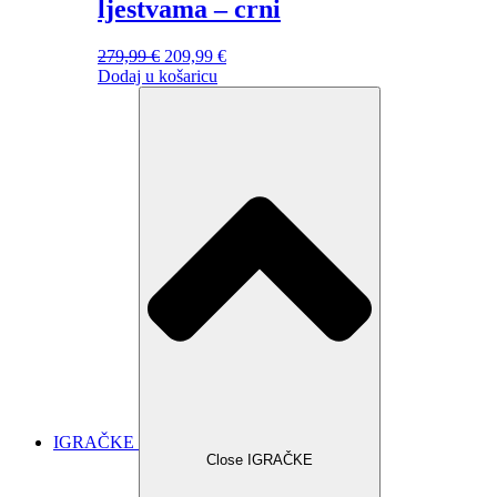
ljestvama – crni
279,99
€
Izvorna
209,99
€
Trenutna
Dodaj u košaricu
cijena
cijena
bila
je:
je:
209,99 €.
279,99 €.
IGRAČKE
Close IGRAČKE