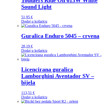
Toddlers Ride On 613W White
Sound Light
51,95
€
Dodaj u košaricu
Guralica Enduro 5045 – crvena
28,19
€
Dodaj u košaricu
Licencirana guralica
Lamborghini Aventador SV –
bijela
113,51
€
Dodaj u košaricu