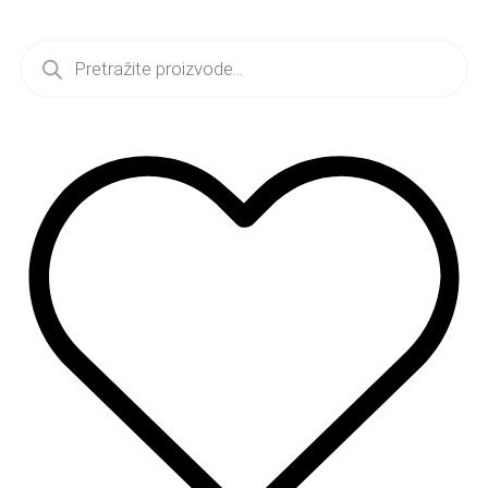
Idi
na
Products
sadržaj
search