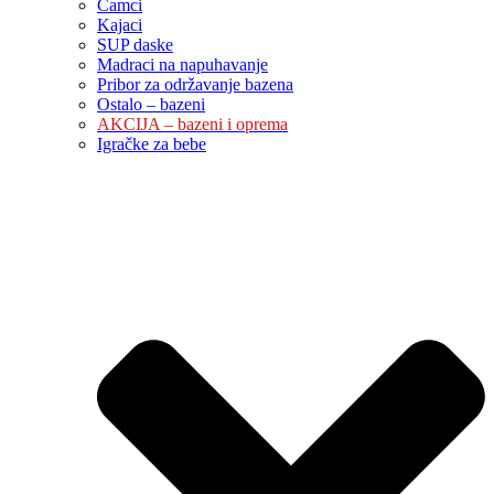
Čamci
Kajaci
SUP daske
Madraci na napuhavanje
Pribor za održavanje bazena
Ostalo – bazeni
AKCIJA – bazeni i oprema
Igračke za bebe