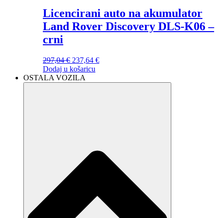
Licencirani auto na akumulator
Land Rover Discovery DLS-K06 –
crni
297,04
€
Izvorna
237,64
€
Trenutna
Dodaj u košaricu
cijena
cijena
OSTALA VOZILA
bila
je:
je:
237,64 €.
297,04 €.