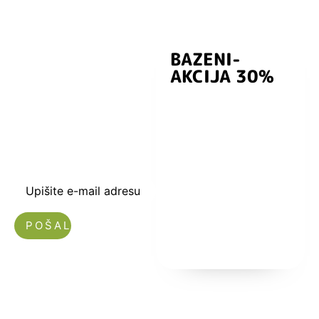
BAZENI-
Prijavite se i
AKCIJA 30%
preuzmite
kuponski kod
dobrodošlice od
-5% i budite u
toku sa novostima
i popustima.
Upišite e-mail adresu
Nećemo vam slati spam!