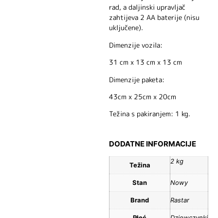
rad, a daljinski upravljač
zahtijeva 2 AA baterije (nisu
uključene).
Dimenzije vozila:
31 cm x 13 cm x 13 cm
Dimenzije paketa:
43cm x 25cm x 20cm
Težina s pakiranjem: 1 kg.
DODATNE INFORMACIJE
2 kg
Težina
Stan
Nowy
Brand
Rastar
Płeć
Dziewczynki