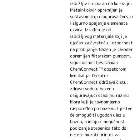
izdržljiv i otporan na koroziju.
Metalni okvir opremljen je
sustavom koji osigurava čvrsto
i sigurno spajanje elemenata
okvira. Izrađen je od
izdržljivog materijala koji je
ojačan za čvrstoću i otpornost
na probijanje. Bazen je također
opremljen filtarskom pumpom,
sigurnosnim ljestvama i
ChemConnect ™ dozatorom
kemikalija. Dozator
ChemConnect održava čistu,
zdravu vodu u bazenu
osiguravajući stabilnu razinu
klora koji je ravnomjerno
raspoređen po bazenu. Ljestve
će omogućiti ugodan ulaz u
bazen, a imaju i mogućnost
podizanja stepenica tako da
nećete morati brinuti za