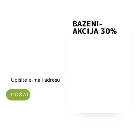
BAZENI-
Prijavite se i
AKCIJA 30%
preuzmite
kuponski kod
dobrodošlice od
-5% i budite u
toku sa novostima
i popustima.
Upišite e-mail adresu
Nećemo vam slati spam!