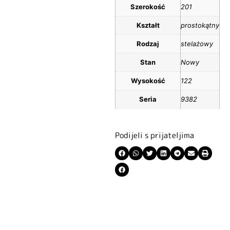
Szerokość
201
Kształt
prostokątny
Rodzaj
stelażowy
Stan
Nowy
Wysokość
122
Seria
9382
Podijeli s prijateljima