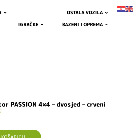
R
OSTALA VOZILA
IGRAČKE
BAZENI I OPREMA
or PASSION 4×4 – dvosjed – crveni
€
 KOŠARICU