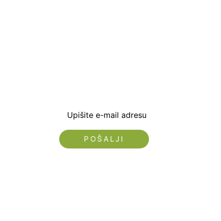
Prijavite se i preuzm
dobrodošlice od -5% i
sa novostima i popus
Upišite e-mail adresu
Nećemo vam slati spam!