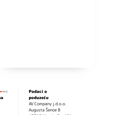
Podaci o
ma
poduzeću
AV Company j.d.o.o.
Augusta Šenoe 8