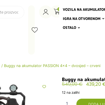
VOZILA NA AKUMULATO
0
IGRA NA OTVORENOM
OSTALO
i
/ Buggy na akumulator PASSION 4×4 – dvosjed – crveni
Buggy na akumulat
549,00
€
439,20
12 na zalihi
DODAJ U