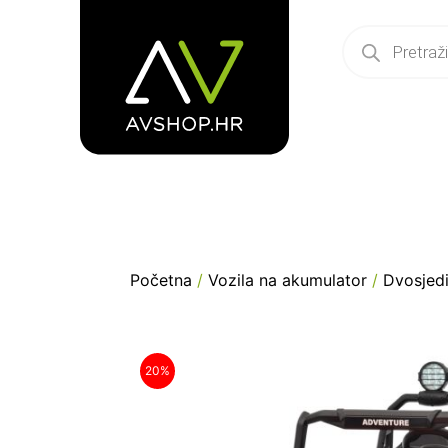
Početna
/
Vozila na akumulator
/
Dvosjed
20%