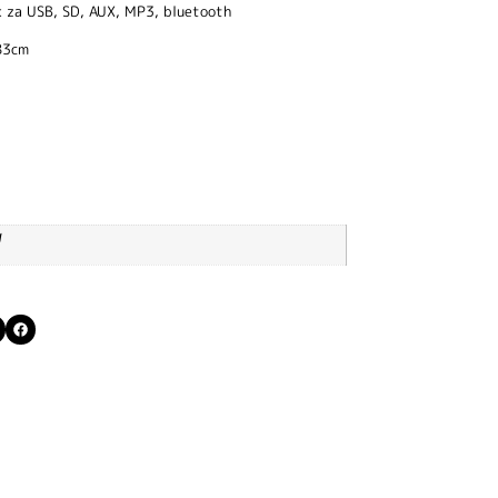
k za USB, SD, AUX, MP3, bluetooth
83cm
g