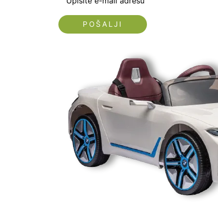
Upišite e-mail adresu
Nećemo vam slati spam!