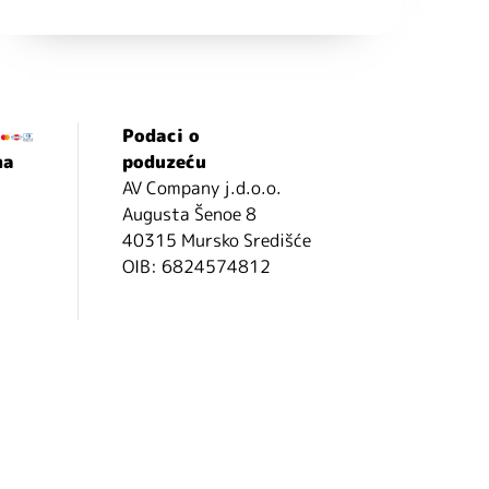
Podaci o
ma
poduzeću
AV Company j.d.o.o.
Augusta Šenoe 8
40315 Mursko Središće
OIB: 6824574812