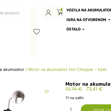
VOZILA NA AKUMULATO
0
IGRA NA OTVORENOM
OSTALO
na akumulator
/ Motor na akumulator Hot Chopper – bijeli
Motor na akumulat
91,76
€
73,41
€
11 na zalihi
DODAJ U