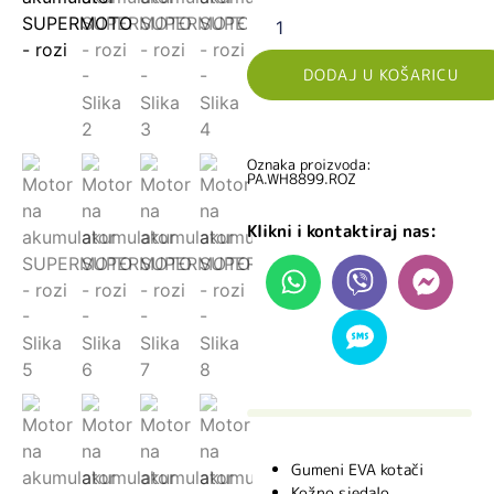
DODAJ U KOŠARICU
Oznaka proizvoda:
PA.WH8899.ROZ
Klikni i kontaktiraj nas:
Gumeni EVA kotači
Kožno sjedalo