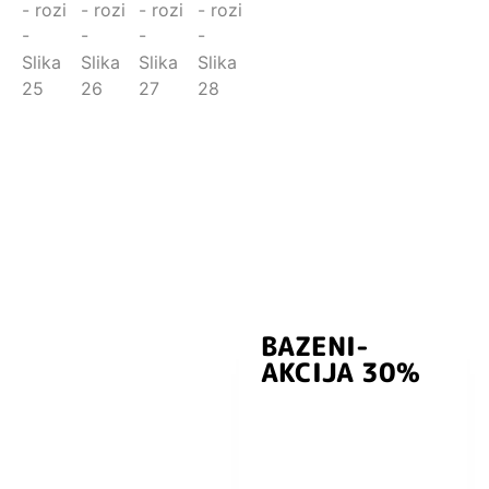
BAZENI-
Prijavite se i
AKCIJA 30%
preuzmite
kuponski kod
dobrodošlice od
-5% i budite u
toku sa novostima