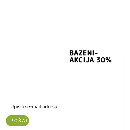
BAZENI-
Prijavite se i
AKCIJA 30%
preuzmite
kuponski kod
dobrodošlice od
-5% i budite u
toku sa novostima
i popustima.
Upišite e-mail adresu
Nećemo vam slati spam!