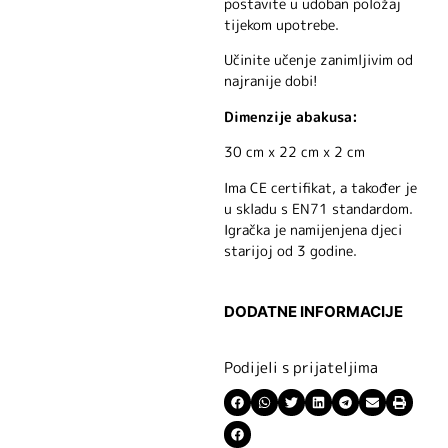
postavite u udoban položaj
tijekom upotrebe.
Učinite učenje zanimljivim od
najranije dobi!
Dimenzije abakusa:
30 cm x 22 cm x 2 cm
Ima CE certifikat, a također je
u skladu s EN71 standardom.
Igračka je namijenjena djeci
starijoj od 3 godine.
DODATNE INFORMACIJE
Podijeli s prijateljima