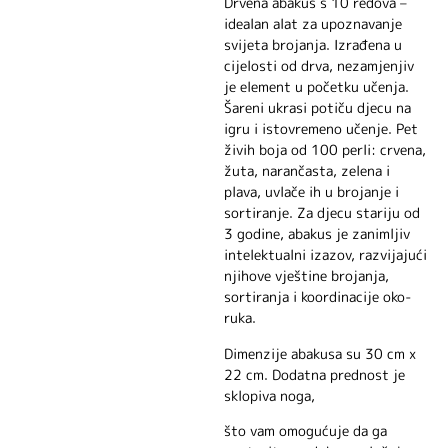
Drvena abakus s 10 redova –
idealan alat za upoznavanje
svijeta brojanja. Izrađena u
cijelosti od drva, nezamjenjiv
je element u početku učenja.
Šareni ukrasi potiču djecu na
igru ​​i istovremeno učenje. Pet
živih boja od 100 perli: crvena,
žuta, narančasta, zelena i
plava, uvlače ih u brojanje i
sortiranje. Za djecu stariju od
3 godine, abakus je zanimljiv
intelektualni izazov, razvijajući
njihove vještine brojanja,
sortiranja i koordinacije oko-
ruka.
Dimenzije abakusa su 30 cm x
22 cm. Dodatna prednost je
sklopiva noga,
što vam omogućuje da ga