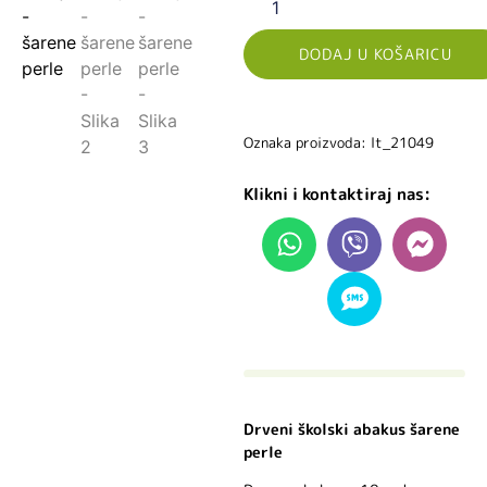
DODAJ U KOŠARICU
Oznaka proizvoda: lt_21049
Klikni i kontaktiraj nas:
Drveni školski abakus šarene
perle