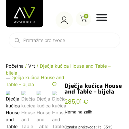
0
Početna
/
Vrt
/ Dječja kućica House and Table –
bijela
Dječja kućica House
and Table – bijela
285,01
€
Nema na zalihi
Oznaka proizvoda: lt_5515