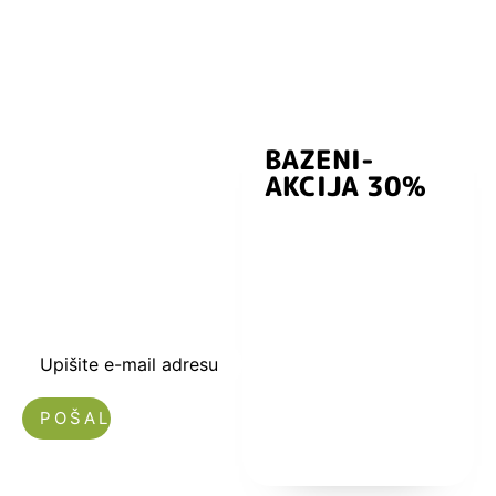
BAZENI-
Prijavite se i
AKCIJA 30%
preuzmite
kuponski kod
dobrodošlice od
-5% i budite u
toku sa novostima
i popustima.
Upišite e-mail adresu
Nećemo vam slati spam!