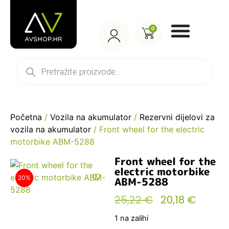
0
Početna
/
Vozila na akumulator
/
Rezervni dijelovi za
vozila na akumulator
/ Front wheel for the electric
motorbike ABM-5288
Front wheel for the
electric motorbike
20%
ABM-5288
25,22
€
20,18
€
1 na zalihi