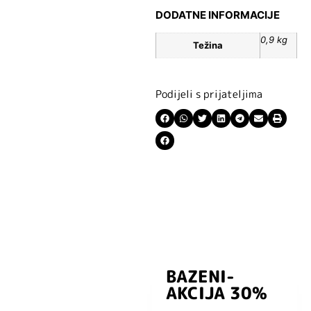
DODATNE INFORMACIJE
0,9 kg
Težina
Podijeli s prijateljima
BAZENI-
Prijavite se i
AKCIJA 30%
preuzmite
kuponski kod