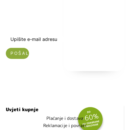
dobrodošlice od
-5% i budite u
toku sa novostima
i popustima.
Upišite e-mail adresu
Nećemo vam slati spam!
Uvjeti kupnje
Plaćanje i dostava
Reklamacije i povrati