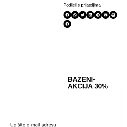
Podijeli s prijateljima
BAZENI-
Prijavite se i
AKCIJA 30%
preuzmite kuponski
kod dobrodošlice
od -5% i budite u
toku sa novostima i
popustima.
Upišite e-mail adresu