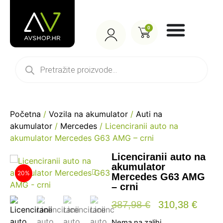
0
Početna
/
Vozila na akumulator
/
Auti na
akumulator
/
Mercedes
/ Licenciranii auto na
akumulator Mercedes G63 AMG – crni
Licenciranii auto na
akumulator
20%
Mercedes G63 AMG
– crni
387,98
€
310,38
€
Nema na zalihi