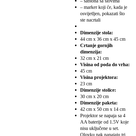
– šablona sa slovima
– marker koji će, kada je
osvijetljen, pokazati što
ste nacrtali
Dimenzije stola:
44 cm x 36 cm x 45 cm
Crtanje gornjih
dimenzija:
32 cm x 21 cm
Visina od poda do vrha:
45 cm
Visina projektora:
23 cm
Dimenzije stolice:
30 cm x 20 cm
Dimenzije paketa:
42 cm x 50 cm x 14 cm
Projektor se napaja sa 4
AA baterije od 1.5V koje
nisu uključene u set.
Olovku pak napajaju tri