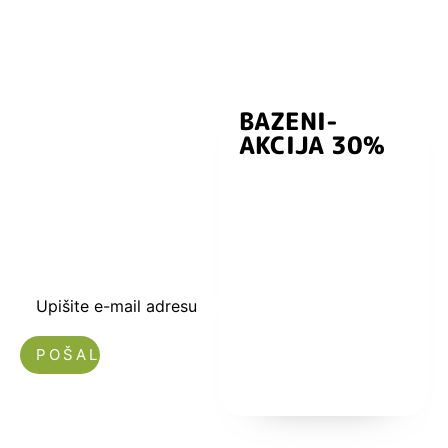
BAZENI-
Prijavite se i
AKCIJA 30%
preuzmite
kuponski kod
dobrodošlice od
-5% i budite u
toku sa novostima
i popustima.
Upišite e-mail adresu
Nećemo vam slati spam!