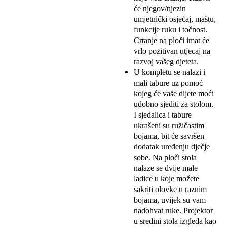
će njegov/njezin
umjetnički osjećaj, maštu,
funkcije ruku i točnost.
Crtanje na ploči imat će
vrlo pozitivan utjecaj na
razvoj vašeg djeteta.
U kompletu se nalazi i
mali tabure uz pomoć
kojeg će vaše dijete moći
udobno sjediti za stolom.
I sjedalica i tabure
ukrašeni su ružičastim
bojama, bit će savršen
dodatak uređenju dječje
sobe. Na ploči stola
nalaze se dvije male
ladice u koje možete
sakriti olovke u raznim
bojama, uvijek su vam
nadohvat ruke. Projektor
u sredini stola izgleda kao