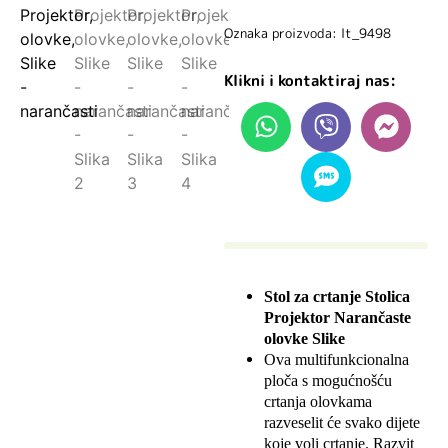
Oznaka proizvoda: lt_9498
Klikni i kontaktiraj nas:
Stol za crtanje Stolica
Projektor Narančaste
olovke Slike
Ova multifunkcionalna
ploča s mogućnošću
crtanja olovkama
razveselit će svako dijete
koje voli crtanje. Razvit