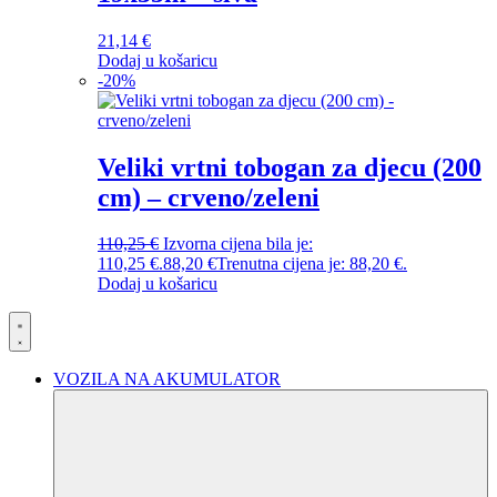
21,14
€
Dodaj u košaricu
-
20
%
Veliki vrtni tobogan za djecu (200
cm) – crveno/zeleni
110,25
€
Izvorna cijena bila je:
110,25 €.
88,20
€
Trenutna cijena je: 88,20 €.
Dodaj u košaricu
VOZILA NA AKUMULATOR