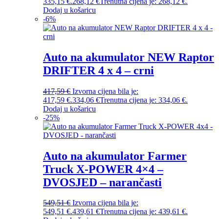
335,15 €.
268,12
€
Trenutna cijena je: 268,12 €.
Dodaj u košaricu
-
6
%
Auto na akumulator NEW Raptor
DRIFTER 4 x 4 – crni
417,59
€
Izvorna cijena bila je:
417,59 €.
334,06
€
Trenutna cijena je: 334,06 €.
Dodaj u košaricu
-
25
%
Auto na akumulator Farmer
Truck X-POWER 4×4 –
DVOSJED – narančasti
549,51
€
Izvorna cijena bila je:
549,51 €.
439,61
€
Trenutna cijena je: 439,61 €.