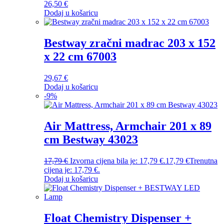
26,50
€
Dodaj u košaricu
Bestway zračni madrac 203 x 152
x 22 cm 67003
29,67
€
Dodaj u košaricu
-
9
%
Air Mattress, Armchair 201 x 89
cm Bestway 43023
17,79
€
Izvorna cijena bila je: 17,79 €.
17,79
€
Trenutna
cijena je: 17,79 €.
Dodaj u košaricu
Float Chemistry Dispenser +