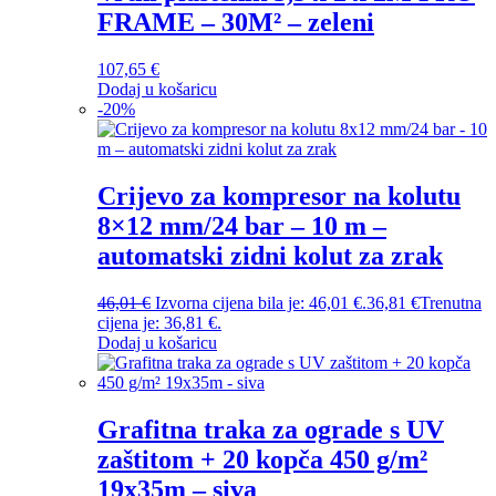
FRAME – 30M² – zeleni
107,65
€
Dodaj u košaricu
-
20
%
Crijevo za kompresor na kolutu
8×12 mm/24 bar – 10 m –
automatski zidni kolut za zrak
46,01
€
Izvorna cijena bila je: 46,01 €.
36,81
€
Trenutna
cijena je: 36,81 €.
Dodaj u košaricu
Grafitna traka za ograde s UV
zaštitom + 20 kopča 450 g/m²
19x35m – siva