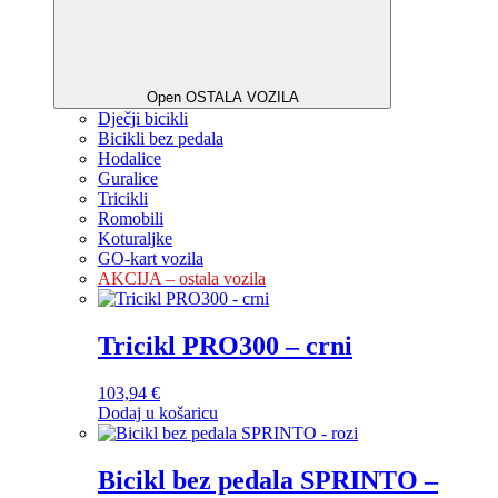
Open OSTALA VOZILA
Dječji bicikli
Bicikli bez pedala
Hodalice
Guralice
Tricikli
Romobili
Koturaljke
GO-kart vozila
AKCIJA – ostala vozila
Tricikl PRO300 – crni
103,94
€
Dodaj u košaricu
Bicikl bez pedala SPRINTO –