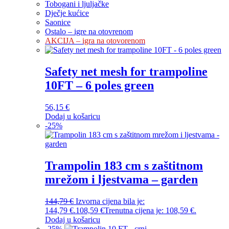
Tobogani i ljuljačke
Dječje kućice
Saonice
Ostalo – igre na otovrenom
AKCIJA – igra na otovorenom
Safety net mesh for trampoline
10FT – 6 poles green
56,15
€
Dodaj u košaricu
-
25
%
Trampolin 183 cm s zaštitnom
mrežom i ljestvama – garden
144,79
€
Izvorna cijena bila je:
144,79 €.
108,59
€
Trenutna cijena je: 108,59 €.
Dodaj u košaricu
-
25
%