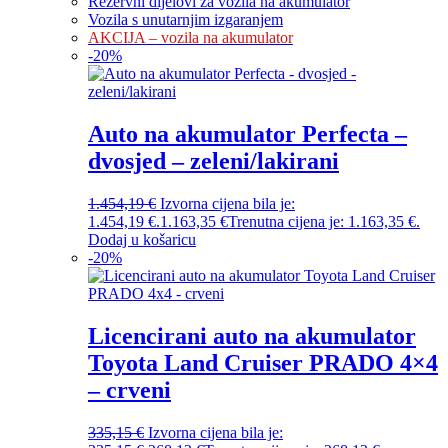
Rezervni dijelovi za vozila na akumulator
Vozila s unutarnjim izgaranjem
AKCIJA – vozila na akumulator
-
20
%
Auto na akumulator Perfecta –
dvosjed – zeleni/lakirani
1.454,19
€
Izvorna cijena bila je:
1.454,19 €.
1.163,35
€
Trenutna cijena je: 1.163,35 €.
Dodaj u košaricu
-
20
%
Licencirani auto na akumulator
Toyota Land Cruiser PRADO 4×4
– crveni
335,15
€
Izvorna cijena bila je: