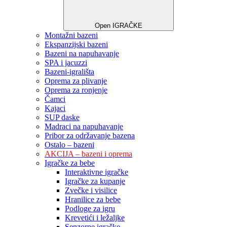
Open IGRAČKE
Montažni bazeni
Ekspanzijski bazeni
Bazeni na napuhavanje
SPA i jacuzzi
Bazeni-igrališta
Oprema za plivanje
Oprema za ronjenje
Čamci
Kajaci
SUP daske
Madraci na napuhavanje
Pribor za održavanje bazena
Ostalo – bazeni
AKCIJA – bazeni i oprema
Igračke za bebe
Interaktivne igračke
Igračke za kupanje
Zvečke i visilice
Hranilice za bebe
Podloge za igru
Krevetići i ležaljke
Senzorne igračke