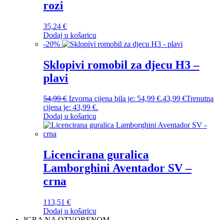
rozi
35,24
€
Dodaj u košaricu
-
20
%
Sklopivi romobil za djecu H3 –
plavi
54,99
€
Izvorna cijena bila je: 54,99 €.
43,99
€
Trenutna
cijena je: 43,99 €.
Dodaj u košaricu
Licencirana guralica
Lamborghini Aventador SV –
crna
113,51
€
Dodaj u košaricu
IGRA NA OTVORENOM