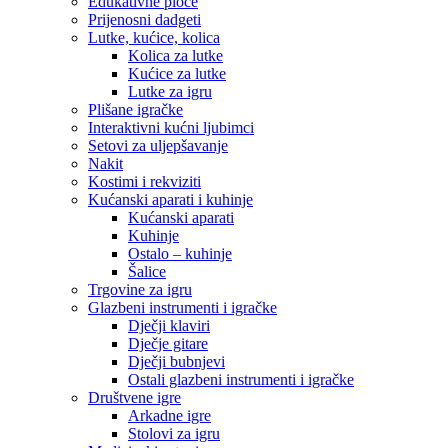
Edukativne ploče
Prijenosni dadgeti
Lutke, kućice, kolica
Kolica za lutke
Kućice za lutke
Lutke za igru
Plišane igračke
Interaktivni kućni ljubimci
Setovi za uljepšavanje
Nakit
Kostimi i rekviziti
Kućanski aparati i kuhinje
Kućanski aparati
Kuhinje
Ostalo – kuhinje
Šalice
Trgovine za igru
Glazbeni instrumenti i igračke
Dječji klaviri
Dječje gitare
Dječji bubnjevi
Ostali glazbeni instrumenti i igračke
Društvene igre
Arkadne igre
Stolovi za igru