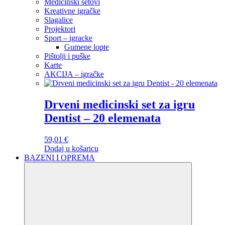
Medicinski setovi
Kreativne igračke
Slagalice
Projektori
Sport – igracke
Gumene lopte
Pištolji i puške
Karte
AKCIJA – igračke
Drveni medicinski set za igru
Dentist – 20 elemenata
59,01
€
Dodaj u košaricu
BAZENI I OPREMA