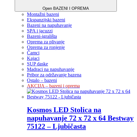
Open BAZENI I OPREMA
Montažni bazeni
Ekspanzijski bazeni
Bazeni na napuhavanje
SPA i jacuzzi
Bazeni-igrališta
Oprema za plivanje
Oprema za ronjenje
Čamci
Kajaci
SUP daske
Madraci na napuhavanje
Pribor za održavanje bazena
Ostalo – bazeni
AKCIJA – bazeni i oprema
Kosmos LED Stolica na
napuhavanje 72 x 72 x 64 Bestway
75122 – Ljubičasta