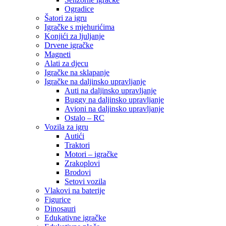
Ogradice
Šatori za igru
Igračke s mjehurićima
Konjići za ljuljanje
Drvene igračke
Magneti
Alati za djecu
Igračke na sklapanje
Igračke na daljinsko upravljanje
Auti na daljinsko upravljanje
Buggy na daljinsko upravljanje
Avioni na daljinsko upravljanje
Ostalo – RC
Vozila za igru
Autići
Traktori
Motori – igračke
Zrakoplovi
Brodovi
Setovi vozila
Vlakovi na baterije
Figurice
Dinosauri
Edukativne igračke