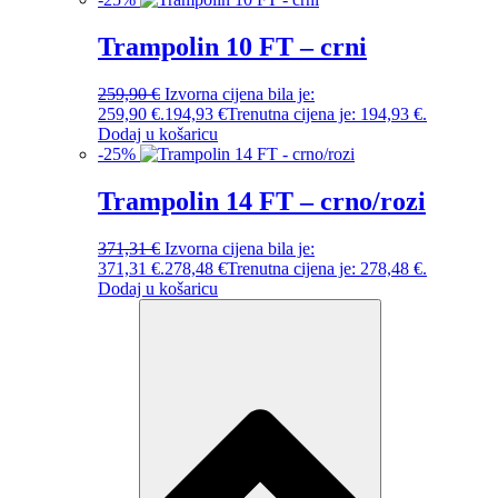
Trampolin 10 FT – crni
259,90
€
Izvorna cijena bila je:
259,90 €.
194,93
€
Trenutna cijena je: 194,93 €.
Dodaj u košaricu
-
25
%
Trampolin 14 FT – crno/rozi
371,31
€
Izvorna cijena bila je:
371,31 €.
278,48
€
Trenutna cijena je: 278,48 €.
Dodaj u košaricu