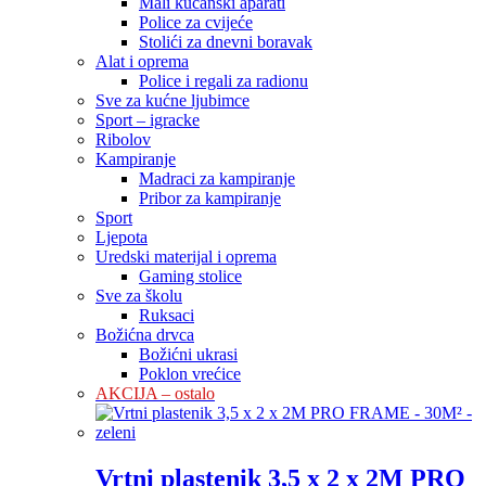
Mali kućanski aparati
Police za cvijeće
Stolići za dnevni boravak
Alat i oprema
Police i regali za radionu
Sve za kućne ljubimce
Sport – igracke
Ribolov
Kampiranje
Madraci za kampiranje
Pribor za kampiranje
Sport
Ljepota
Uredski materijal i oprema
Gaming stolice
Sve za školu
Ruksaci
Božićna drvca
Božićni ukrasi
Poklon vrećice
AKCIJA – ostalo
Vrtni plastenik 3,5 x 2 x 2M PRO