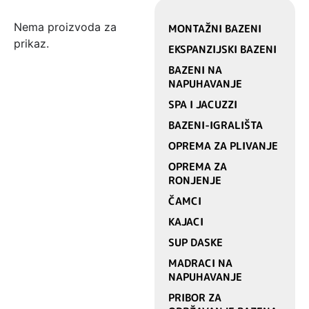
Nema proizvoda za
MONTAŽNI BAZENI
prikaz.
EKSPANZIJSKI BAZENI
BAZENI NA
NAPUHAVANJE
SPA I JACUZZI
BAZENI-IGRALIŠTA
OPREMA ZA PLIVANJE
OPREMA ZA
RONJENJE
ČAMCI
KAJACI
SUP DASKE
MADRACI NA
NAPUHAVANJE
PRIBOR ZA