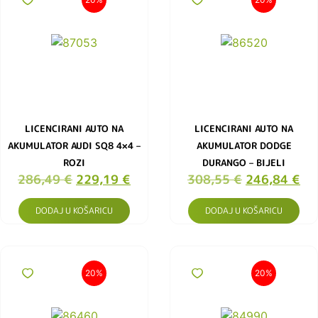
LICENCIRANI AUTO NA
LICENCIRANI AUTO NA
AKUMULATOR AUDI SQ8 4×4 –
AKUMULATOR DODGE
ROZI
DURANGO – BIJELI
286,49
€
229,19
€
308,55
€
246,84
€
DODAJ U KOŠARICU
DODAJ U KOŠARICU
20%
20%