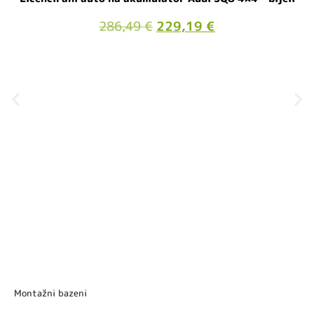
286,49
€
229,19
€
Montažni bazeni