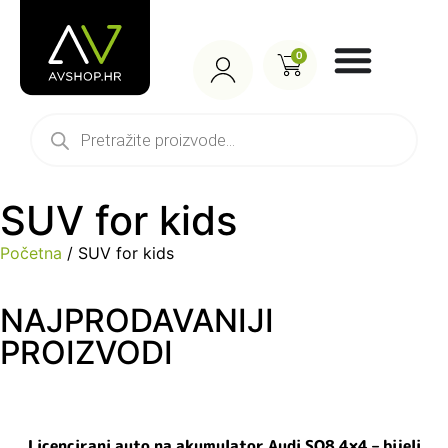
0
SUV for kids
Početna
/ SUV for kids
NAJPRODAVANIJI
PROIZVODI
Licencirani auto na akumulator Audi SQ8 4×4 – bijeli