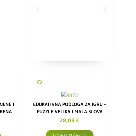
Edukat
pjene i m
JENE I
EDUKATIVNA PODLOGA ZA IGRU –
ARENA
PUZZLE VELIKA I MALA SLOVA
28,03
€
DODAJ U KOŠARICU