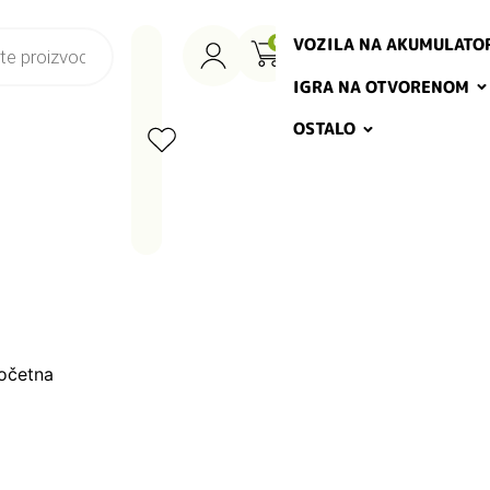
VOZILA NA AKUMULATO
0
IGRA NA OTVORENOM
OSTALO
MATT
očetna
/ Matt