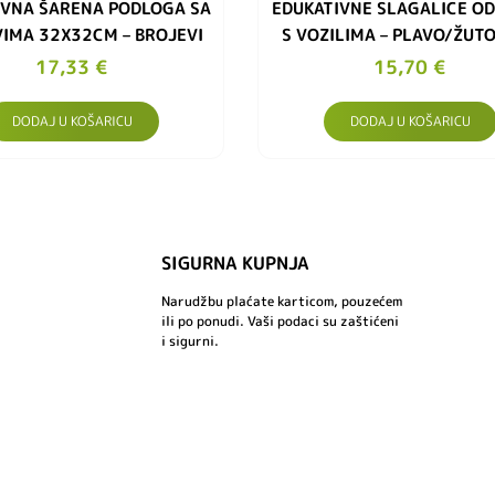
IVNA ŠARENA PODLOGA SA
EDUKATIVNE SLAGALICE OD
IMA 32X32CM – BROJEVI
S VOZILIMA – PLAVO/ŽUTO
17,33
€
15,70
€
DODAJ U KOŠARICU
DODAJ U KOŠARICU
SIGURNA KUPNJA
Narudžbu plaćate karticom, pouzećem
ili po ponudi. Vaši podaci su zaštićeni
i sigurni.