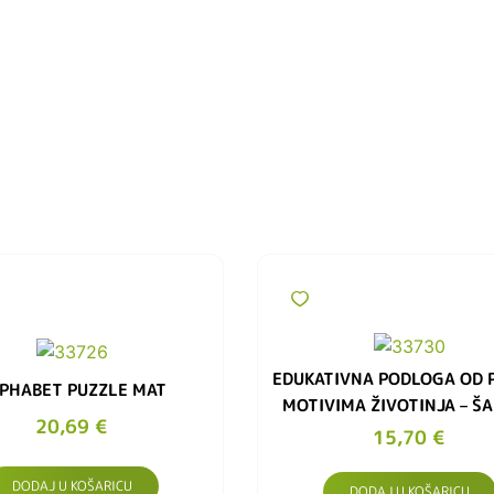
EDUKATIVNA PODLOGA OD P
PHABET PUZZLE MAT
MOTIVIMA ŽIVOTINJA – Š
20,69
€
15,70
€
DODAJ U KOŠARICU
DODAJ U KOŠARICU