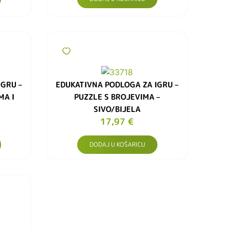
IGRU –
EDUKATIVNA PODLOGA ZA IGRU –
MA I
PUZZLE S BROJEVIMA –
SIVO/BIJELA
17,97
€
DODAJ U KOŠARICU