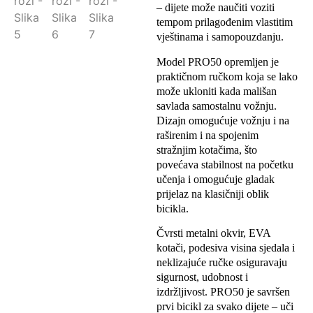
– dijete može naučiti voziti
tempom prilagođenim vlastitim
vještinama i samopouzdanju.
Model PRO50 opremljen je
praktičnom ručkom koja se lako
može ukloniti kada mališan
savlada samostalnu vožnju.
Dizajn omogućuje vožnju i na
raširenim i na spojenim
stražnjim kotačima, što
povećava stabilnost na početku
učenja i omogućuje gladak
prijelaz na klasičniji oblik
bicikla.
Čvrsti metalni okvir, EVA
kotači, podesiva visina sjedala i
neklizajuće ručke osiguravaju
sigurnost, udobnost i
izdržljivost. PRO50 je savršen
prvi bicikl za svako dijete – uči