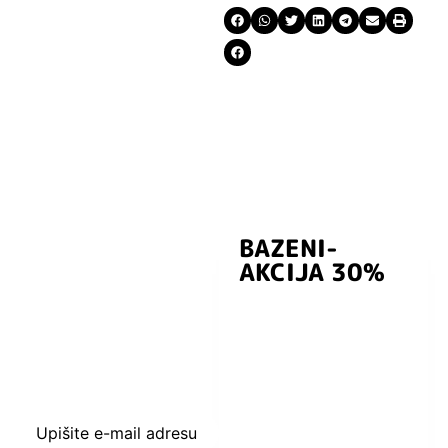
BAZENI-
Prijavite se i
AKCIJA 30%
preuzmite
kuponski kod
dobrodošlice od
-5% i budite u
toku sa novostima
i popustima.
Upišite e-mail adresu