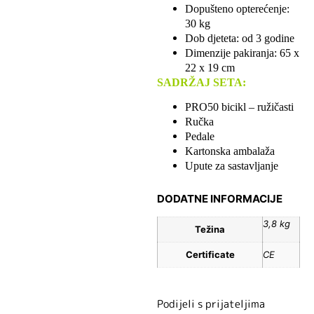
Dopušteno opterećenje:
30 kg
Dob djeteta: od 3 godine
Dimenzije pakiranja: 65 x
22 x 19 cm
SADRŽAJ SETA:
PRO50 bicikl – ružičasti
Ručka
Pedale
Kartonska ambalaža
Upute za sastavljanje
DODATNE INFORMACIJE
3,8 kg
Težina
Certificate
CE
Podijeli s prijateljima