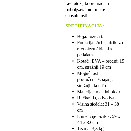
ravnoteži, koordinaciji i
poboljšava motoričke
sposobnosti.
SPECIFIKACIJA:
Boja: ružičasta
Funkcija: 2u1 – bicikl za
ravnotežu / bicikl s
pedalama
Kotači: EVA – prednji 15
cm, stražnji 19 cm
Mogućnost
produženja/spajanja
stražnjih kotača
Materijal: metalni okvir
Ručka: da, odvojiva
Visina sjedala: 31 – 38
cm
Dimenzije bicikla: 59 x
44 x 82 cm
Težina: 3,8 kg