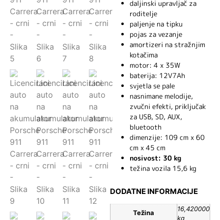
daljinski upravljač za
roditelje
paljenje na tipku
pojas za vezanje
amortizeri na stražnjim
kotačima
motor: 4 x 35W
baterija: 12V7Ah
svjetla se pale
nasnimane melodije,
zvučni efekti, priključak
za USB, SD, AUX,
bluetooth
dimenzije: 109 cm x 60
cm x 45 cm
nosivost: 30 kg
težina vozila 15,6 kg
DODATNE INFORMACIJE
16,420000
Težina
kg