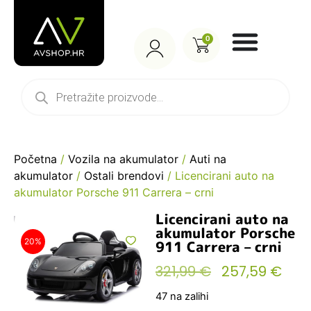
0
Početna
/
Vozila na akumulator
/
Auti na
akumulator
/
Ostali brendovi
/ Licencirani auto na
akumulator Porsche 911 Carrera – crni
Licencirani auto na
akumulator Porsche
20%
911 Carrera – crni
321,99
€
257,59
€
47 na zalihi