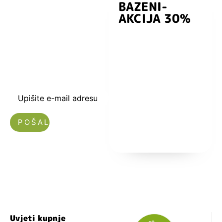
BAZENI-
Prijavite se i
AKCIJA 30%
preuzmite
kuponski kod
dobrodošlice od
-5% i budite u
toku sa novostima
i popustima.
Upišite e-mail adresu
Nećemo vam slati spam!
Uvjeti kupnje