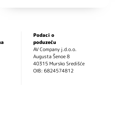
Podaci o
ma
poduzeću
AV Company j.d.o.o.
Augusta Šenoe 8
40315 Mursko Središće
OIB: 6824574812