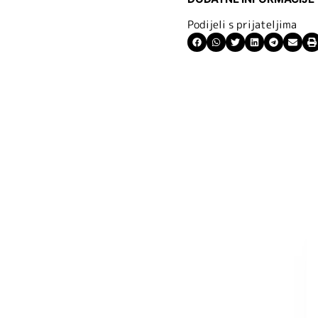
Podijeli s prijateljima
ite kuponski kod
 budite u toku
tima.