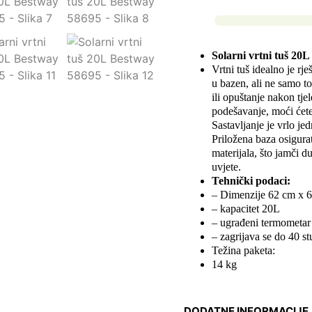
Solarni vrtni tuš 20
Vrtni tuš idealno je rje
u bazen, ali ne samo t
ili opuštanje nakon tje
podešavanje, moći ćete
Sastavljanje je vrlo je
Priložena baza osigurat
materijala, što jamči 
uvjete.
Tehnički podaci:
– Dimenzije 62 cm x 
– kapacitet 20L
– ugrađeni termometar
– zagrijava se do 40 s
Težina paketa:
14 kg
DODATNE INFORMACIJE