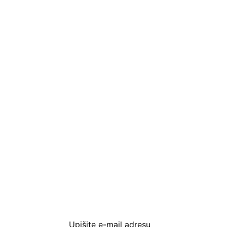
Prijavite se i preuzm
dobrodošlice od -5% i
sa novostima i popus
Upišite e-mail adresu