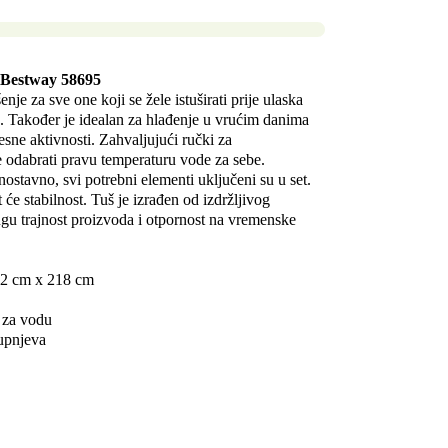
L Bestway 58695
šenje za sve one koji se žele istuširati prije ulaska
o. Također je idealan za hlađenje u vrućim danima
lesne aktivnosti. Zahvaljujući ručki za
 odabrati pravu temperaturu vode za sebe.
dnostavno, svi potrebni elementi uključeni su u set.
 će stabilnost. Tuš je izrađen od izdržljivog
dugu trajnost proizvoda i otpornost na vremenske
62 cm x 218 cm
 za vodu
tupnjeva