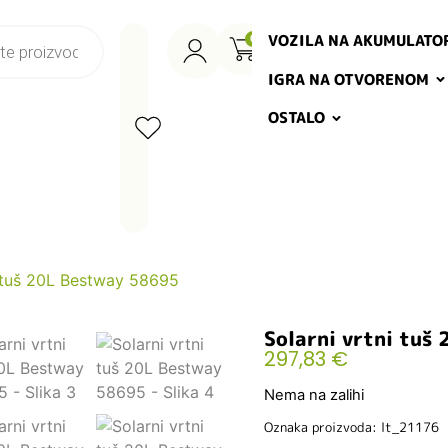
VOZILA NA AKUMULATO
0
IGRA NA OTVORENOM
OSTALO
i tuš 20L Bestway 58695
Solarni vrtni tuš
297,83
€
Nema na zalihi
Oznaka proizvoda: lt_21176