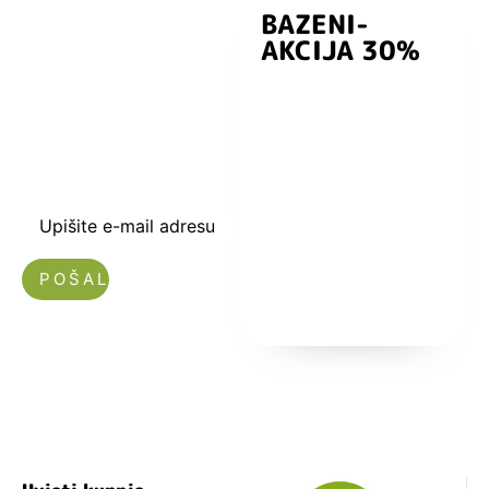
BAZENI-
Prijavite se i
AKCIJA 30%
preuzmite
kuponski kod
dobrodošlice od
-5% i budite u
toku sa novostima
i popustima.
Upišite e-mail adresu
Nećemo vam slati spam!