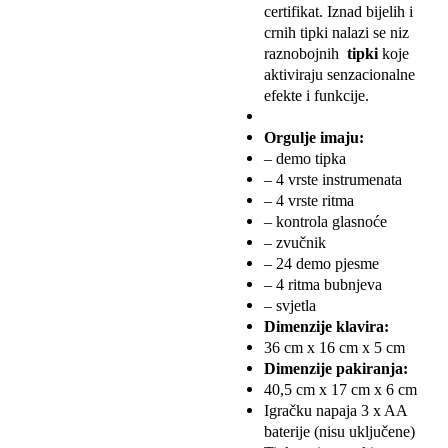
certifikat. Iznad bijelih i
crnih tipki nalazi se niz
raznobojnih
tipki
koje
aktiviraju senzacionalne
efekte i funkcije.
Orgulje imaju:
– demo tipka
– 4 vrste instrumenata
– 4 vrste ritma
– kontrola glasnoće
– zvučnik
– 24 demo pjesme
– 4 ritma bubnjeva
– svjetla
Dimenzije klavira:
36 cm x 16 cm x 5 cm
Dimenzije pakiranja:
40,5 cm x 17 cm x 6 cm
Igračku napaja 3 x AA
baterije (nisu uključene)