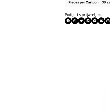
Pieces per Cartoon
36 sz
Podijeli s prijateljima
ite kuponski kod
 budite u toku
tima.