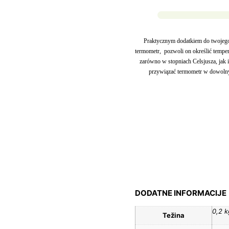
Praktycznym dodatkiem do twojego 
termometr, pozwoli on określić tempe
zarówno w stopniach Celsjusza, jak 
przywiązać termometr w dowoln
DODATNE INFORMACIJE
0,2 k
Težina