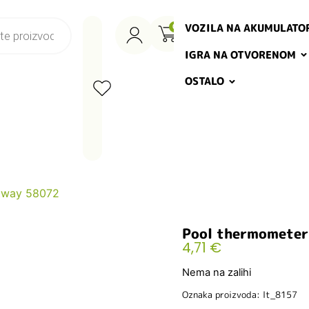
VOZILA NA AKUMULATO
0
IGRA NA OTVORENOM
OSTALO
tway 58072
Pool thermometer
4,71
€
Nema na zalihi
Oznaka proizvoda: lt_8157