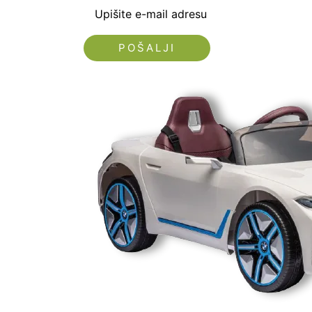
Upišite e-mail adresu
Nećemo vam slati spam!