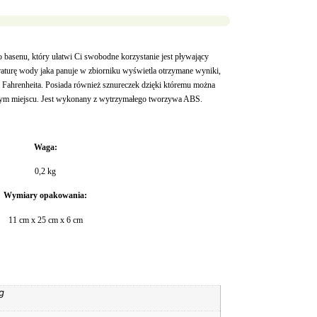
basenu, który ułatwi Ci swobodne korzystanie jest pływający
raturę wody jaka panuje w zbiorniku wyświetla otrzymane wyniki,
i Fahrenheita. Posiada również sznureczek dzięki któremu można
ym miejscu. Jest wykonany z wytrzymałego tworzywa ABS.
Waga:
0,2 kg
Wymiary opakowania:
11 cm x 25 cm x 6 cm
g