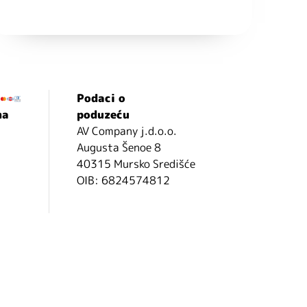
Podaci o
ma
poduzeću
AV Company j.d.o.o.
Augusta Šenoe 8
40315 Mursko Središće
OIB: 6824574812