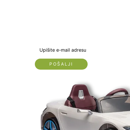
Prijavite se i preuzm
dobrodošlice od -5% i
sa novostima i popus
Upišite e-mail adresu
Nećemo vam slati spam!