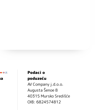
Podaci o
ma
poduzeću
AV Company j.d.o.o.
Augusta Šenoe 8
40315 Mursko Središće
OIB: 6824574812