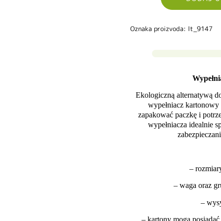
Oznaka proizvoda: lt_9147
Wypełni
Ekologiczną alternatywą do
wypełniacz kartonowy 
zapakować paczkę i potrze
wypełniacza idealnie s
zabezpieczan
– rozmiar
– waga oraz gr
– wys
– kartony mogą posiadać 