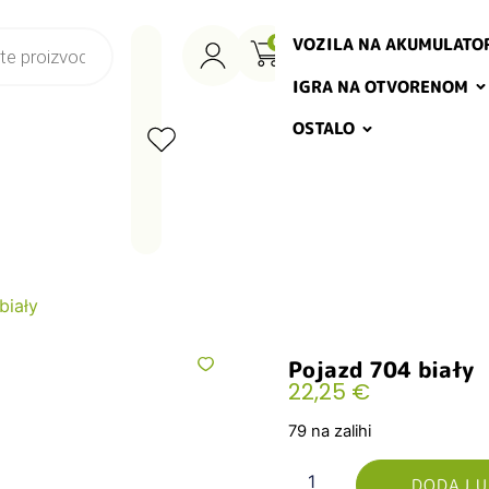
VOZILA NA AKUMULATO
0
IGRA NA OTVORENOM
OSTALO
biały
Pojazd 704 biały
22,25
€
79 na zalihi
DODAJ U