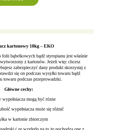
acz kartonowy 10kg – EKO
 folii bąbelkowych bądź styropianu jest właśnie
wytworzony z kartonów. Jeżeli więc chcesz
bujesz zabezpieczyć dany produkt skorzystaj z
prawdzi się on podczas wysyłki towaru bądź
iu towaru podczas przeprowadzki.
Główne cechy:
y wypełniacza mogą być rózne
ubość wypełniacza może się różnić
yłka w kartonie zbiorczym
nadruki ( ze względu na to że pochodzą one z