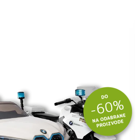
ite kuponski kod
 budite u toku
tima.