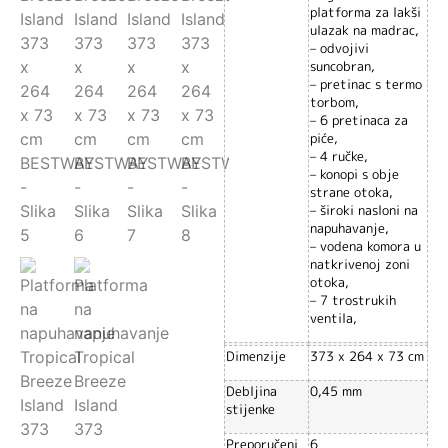
platforma za lakši
ulazak na madrac,
– odvojivi
suncobran,
– pretinac s termo
torbom,
– 6 pretinaca za
piće,
– 4 ručke,
– konopi s obje
strane otoka,
– široki nasloni na
napuhavanje,
– vodena komora u
natkrivenoj zoni
otoka,
– 7 trostrukih
ventila,
Dimenzije
373 x 264 x 73 cm
Debljina
0,45 mm
stijenke
Preporučeni
6