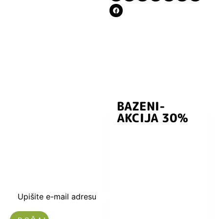
BAZENI-
Prijavite se i
AKCIJA 30%
preuzmite
kuponski kod
dobrodošlice od
-5% i budite u
toku sa novostima
i popustima.
Upišite e-mail adresu