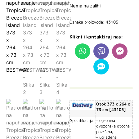
Nema na zalihi
Oznaka proizvoda: 43105
Klikni i kontaktiraj nas:
Otok 373 x 264 x
73 cm [43105]
Specifikacija
– ogromna
dvozonska otočna
površina,
– ugrađena