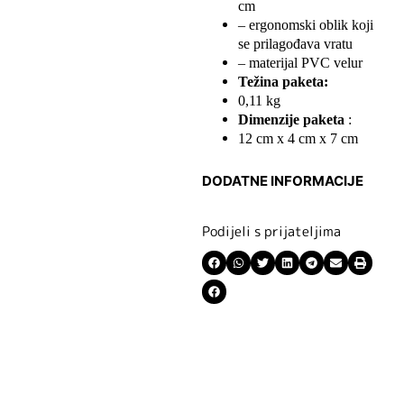
cm
– ergonomski oblik koji
se prilagođava vratu
– materijal PVC velur
Težina paketa:
0,11 kg
Dimenzije paketa
:
12 cm x 4 cm x 7 cm
DODATNE INFORMACIJE
Podijeli s prijateljima