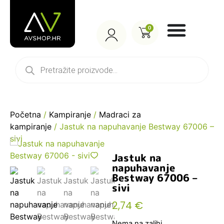
0
Početna
/
Kampiranje
/
Madraci za
kampiranje
/ Jastuk na napuhavanje Bestway 67006 –
sivi
Jastuk na
napuhavanje
Bestway 67006 –
sivi
2,74
€
Nema na zalihi