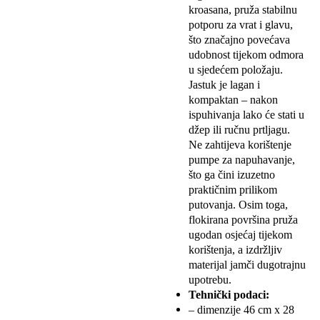
kroasana, pruža stabilnu
potporu za vrat i glavu,
što značajno povećava
udobnost tijekom odmora
u sjedećem položaju.
Jastuk je lagan i
kompaktan – nakon
ispuhivanja lako će stati u
džep ili ručnu prtljagu.
Ne zahtijeva korištenje
pumpe za napuhavanje,
što ga čini izuzetno
praktičnim prilikom
putovanja. Osim toga,
flokirana površina pruža
ugodan osjećaj tijekom
korištenja, a izdržljiv
materijal jamči dugotrajnu
upotrebu.
Tehnički podaci:
– dimenzije 46 cm x 28