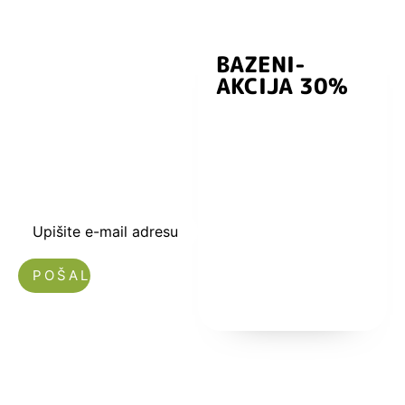
BAZENI-
Prijavite se i
AKCIJA 30%
preuzmite
kuponski kod
dobrodošlice od
-5% i budite u
toku sa novostima
i popustima.
Upišite e-mail adresu
Nećemo vam slati spam!