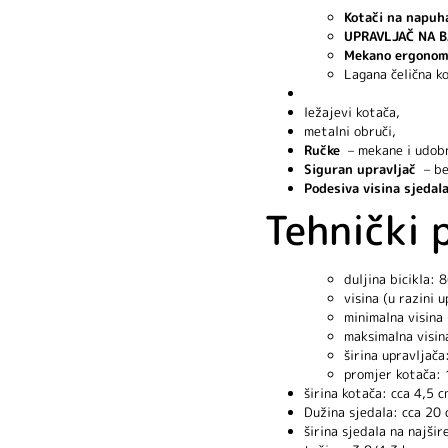
Kotači na napuh
UPRAVLJAČ NA B
Mekano ergonom
Lagana čelična ko
ležajevi kotača,
metalni obruči,
Ručke
– mekane i udobn
Siguran upravljač
– be
Podesiva visina sjedal
Tehnički 
duljina bicikla: 
visina (u razini 
minimalna visina 
maksimalna visina
širina upravljača
promjer kotača: 
širina kotača: cca 4,5 c
Dužina sjedala: cca 20
širina sjedala na najši