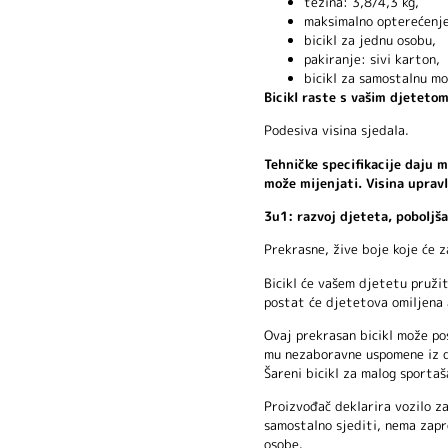
težina: 3,8/4,3 kg,
maksimalno opterećenje
bicikl za jednu osobu,
pakiranje: sivi karton,
bicikl za samostalnu m
Bicikl raste s vašim djetetom
Podesiva visina sjedala.
Tehničke specifikacije daju m
može mijenjati. Visina upravl
3u1: razvoj djeteta, poboljša
Prekrasne, žive boje koje će z
Bicikl će vašem djetetu pruži
postat će djetetova omiljena 
Ovaj prekrasan bicikl može pos
mu nezaboravne uspomene iz dj
Šareni bicikl za malog sportaš
Proizvođač deklarira vozilo za
samostalno sjediti, nema zapr
osobe.