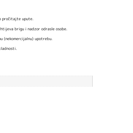
!
o pročitajte upute.
ahtijeva brigu i nadzor odrasle osobe.
nu (nekomercijalnu) upotrebu.
kladnosti.