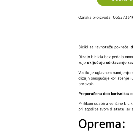
Oznaka proizvoda: 0652733
Bicikl za ravnotežu pokreće
d
Dizajn bicikla bez pedala omo
koje
uključuju održavanje rav
Vozilo je uglavnom namijenjen
dizajn omogućuje korištenje iu
boravak.
Preporučena dob korisnika: c
Prilikom odabira veličine bicik
prilagodite svom djetetu jer s
Oprema: