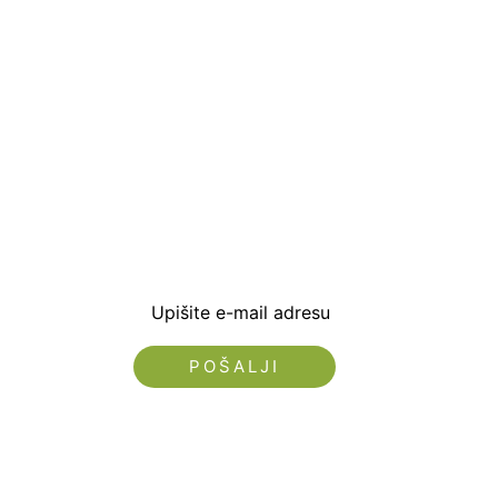
Prijavite se i preuzm
dobrodošlice od -5% i
sa novostima i popus
Upišite e-mail adresu
Nećemo vam slati spam!