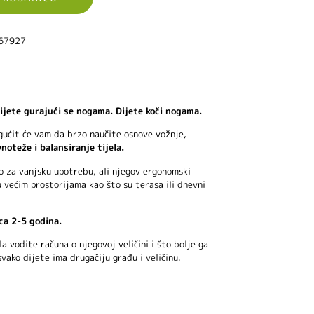
167927
ijete gurajući se nogama. Dijete koči nogama.
gućit će vam da brzo naučite osnove vožnje,
noteže i balansiranje tijela.
o za vanjsku upotrebu, ali njegov ergonomski
 većim prostorijama kao što su terasa ili dnevni
ca 2-5 godina.
la vodite računa o njegovoj veličini i što bolje ga
vako dijete ima drugačiju građu i veličinu.