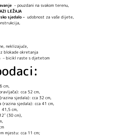
avanje
– pouzdani na svakom terenu,
AZI LEŽAJA
sko sjedalo –
udobnost za vaše dijete,
nstrukcija,
e, neklizajuće,
z blokade okretanja
a
– bicikl raste s djetetom
podaci:
86 cm,
upravljača): cca 52 cm,
(razina sjedala): cca 32 cm,
 (razina sjedala): cca 41 cm,
: 41,5 cm,
12″ (30 cm),
m,
 cm
rem mjestu: cca 11 cm;