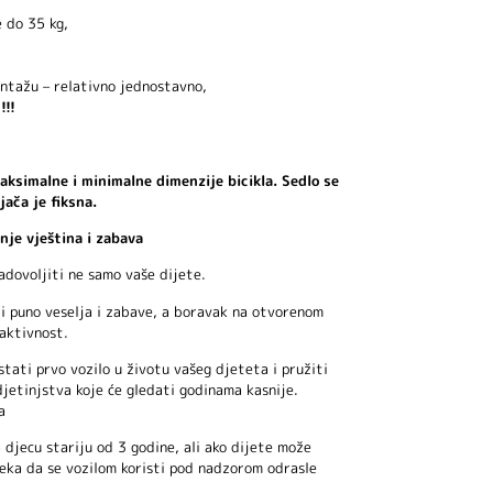
 do 35 kg,
ontažu – relativno jednostavno,
!!!
aksimalne i minimalne dimenzije bicikla. Sedlo se
jača je fiksna.
nje vještina i zabava
adovoljiti ne samo vaše dijete.
ti puno veselja i zabave, a boravak na otvorenom
aktivnost.
tati prvo vozilo u životu vašeg djeteta i pružiti
etinjstva koje će gledati godinama kasnije.
a
 djecu stariju od 3 godine, ali ako dijete može
eka da se vozilom koristi pod nadzorom odrasle