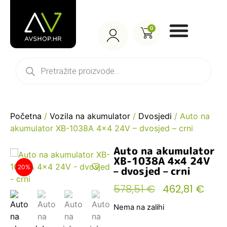
0
Početna
/
Vozila na akumulator
/
Dvosjedi
/ Auto na
akumulator XB-1038A 4×4 24V – dvosjed – crni
Auto na akumulator
XB-1038A 4×4 24V
20%
– dvosjed – crni
578,51
€
462,81
€
Nema na zalihi