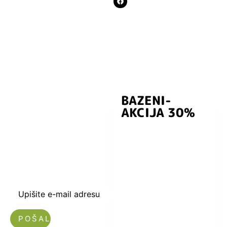
BAZENI-
Prijavite se i
AKCIJA 30%
preuzmite
kuponski kod
dobrodošlice od
-5% i budite u
toku sa novostima
i popustima.
Upišite e-mail adresu