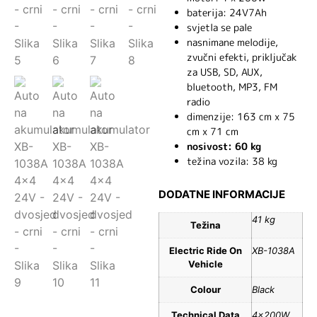
baterija: 24V7Ah
svjetla se pale
nasnimane melodije,
zvučni efekti, priključak
za USB, SD, AUX,
bluetooth, MP3, FM
radio
dimenzije: 163 cm x 75
cm x 71 cm
nosivost: 60 kg
težina vozila: 38 kg
DODATNE INFORMACIJE
41 kg
Težina
Electric Ride On
XB-1038A
Vehicle
Colour
Black
Technical Data
4x200W