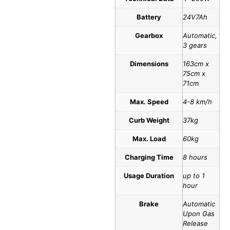
Battery
24V7Ah
Gearbox
Automatic,
3 gears
Dimensions
163cm x
75cm x
71cm
Max. Speed
4-8 km/h
Curb Weight
37kg
Max. Load
60kg
Charging Time
8 hours
Usage Duration
up to 1
hour
Brake
Automatic
Upon Gas
Release