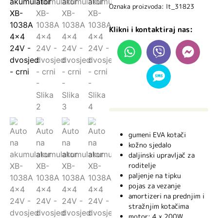
Oznaka proizvoda: lt_31823
Klikni i kontaktiraj nas:
gumeni EVA kotači
kožno sjedalo
daljinski upravljač za
roditelje
paljenje na tipku
pojas za vezanje
amortizeri na prednjim i
stražnjim kotačima
motor: 4 x 200W