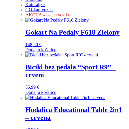
Koturaljke
GO-kart vozila
AKCIJA – ostala vozila
Gokart Na Pedały F618 Zielony
148,50
€
Dodaj u košaricu
Bicikl bez pedala “Sport R9” –
crveni
55,99
€
Dodaj u košaricu
Hodalica Educational Table 2in1
– crvena