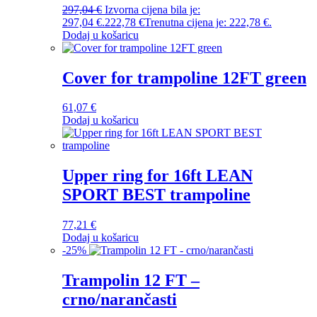
297,04
€
Izvorna cijena bila je:
297,04 €.
222,78
€
Trenutna cijena je: 222,78 €.
Dodaj u košaricu
Cover for trampoline 12FT green
61,07
€
Dodaj u košaricu
Upper ring for 16ft LEAN
SPORT BEST trampoline
77,21
€
Dodaj u košaricu
-
25
%
Trampolin 12 FT –
crno/narančasti