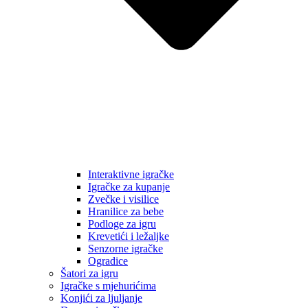
Interaktivne igračke
Igračke za kupanje
Zvečke i visilice
Hranilice za bebe
Podloge za igru
Krevetići i ležaljke
Senzorne igračke
Ogradice
Šatori za igru
Igračke s mjehurićima
Konjići za ljuljanje