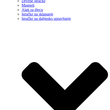
Drvene igračke
Magneti
Alati za djecu
Igračke na sklapanje
Igračke na daljinsko upravljanje