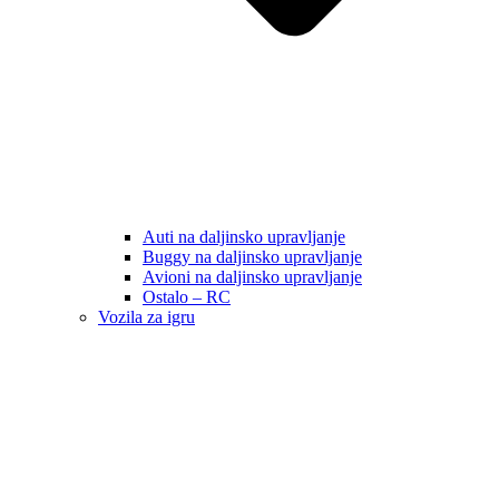
Auti na daljinsko upravljanje
Buggy na daljinsko upravljanje
Avioni na daljinsko upravljanje
Ostalo – RC
Vozila za igru