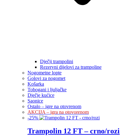
Dječji trampolini
Rezervni dijelovi za trampoline
Nogometne lopte
Golovi za nogomet
Košarka
Tobogani i ljuljačke
Dječje kućice
Saonice
Ostalo – igre na otovrenom
AKCIJA – igra na otovorenom
-
25
%
Trampolin 12 FT – crno/rozi