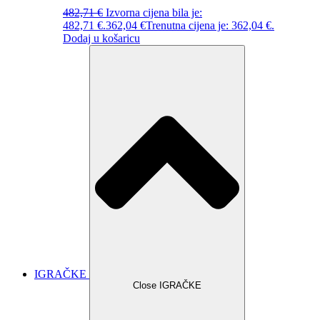
482,71
€
Izvorna cijena bila je:
482,71 €.
362,04
€
Trenutna cijena je: 362,04 €.
Dodaj u košaricu
IGRAČKE
Close IGRAČKE