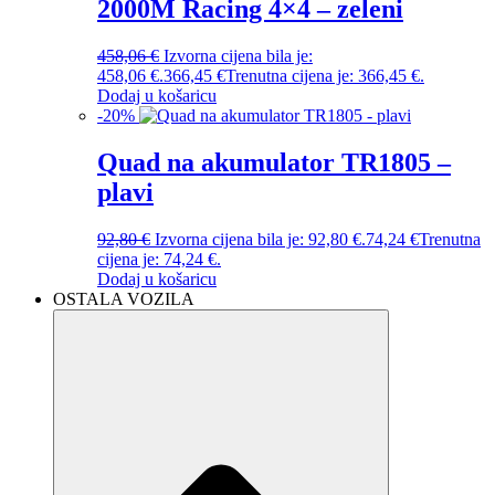
2000M Racing 4×4 – zeleni
458,06
€
Izvorna cijena bila je:
458,06 €.
366,45
€
Trenutna cijena je: 366,45 €.
Dodaj u košaricu
-
20
%
Quad na akumulator TR1805 –
plavi
92,80
€
Izvorna cijena bila je: 92,80 €.
74,24
€
Trenutna
cijena je: 74,24 €.
Dodaj u košaricu
OSTALA VOZILA