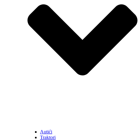
Autići
Traktori