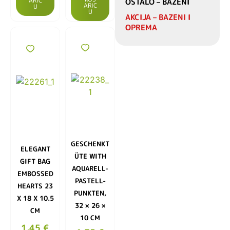
ARIC
OSTALO – BAZENI
ARIC
U
U
AKCIJA – BAZENI I
OPREMA
GESCHENKT
ELEGANT
ÜTE WITH
GIFT BAG
AQUARELL-
EMBOSSED
PASTELL-
HEARTS 23
PUNKTEN,
X 18 X 10.5
32 × 26 ×
CM
10 CM
1,45
€