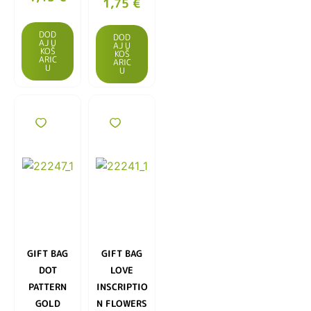
1,75
€
DOD
DOD
AJ U
AJ U
KOŠ
KOŠ
ARIC
ARIC
U
U
GIFT BAG
GIFT BAG
DOT
LOVE
PATTERN
INSCRIPTIO
GOLD
N FLOWERS