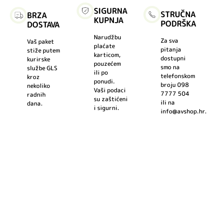
SIGURNA
STRUČNA
BRZA
KUPNJA
PODRŠKA
DOSTAVA
Narudžbu
Za sva
Vaš paket
plaćate
pitanja
stiže putem
karticom,
dostupni
kurirske
pouzećem
smo na
službe GLS
ili po
telefonskom
kroz
ponudi.
broju 098
nekoliko
Vaši podaci
7777 504
radnih
su zaštićeni
ili na
dana.
i sigurni.
info@avshop.hr.