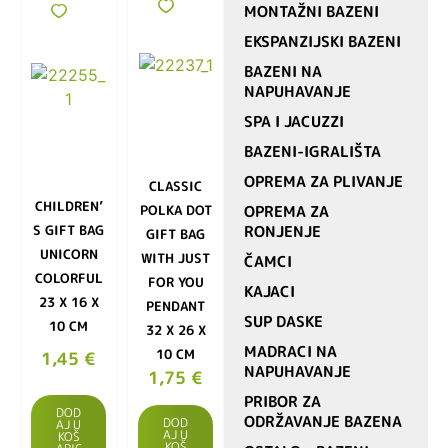
MONTAŽNI BAZENI
EKSPANZIJSKI BAZENI
BAZENI NA
NAPUHAVANJE
SPA I JACUZZI
BAZENI-IGRALIŠTA
OPREMA ZA PLIVANJE
CLASSIC
CHILDREN’
POLKA DOT
OPREMA ZA
S GIFT BAG
RONJENJE
GIFT BAG
UNICORN
WITH JUST
ČAMCI
COLORFUL
FOR YOU
KAJACI
23 X 16 X
PENDANT
SUP DASKE
10 CM
32 X 26 X
MADRACI NA
10 CM
1,45
€
NAPUHAVANJE
1,75
€
PRIBOR ZA
DOD
ODRŽAVANJE BAZENA
DOD
AJ U
AJ U
KOŠ
KOŠ