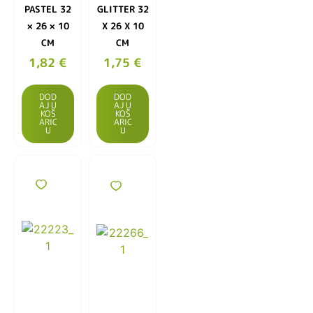
PASTEL 32
GLITTER 32
× 26 × 10
X 26 X 10
CM
CM
1,82
€
1,75
€
DOD
DOD
AJ U
AJ U
KOŠ
KOŠ
ARIC
ARIC
U
U