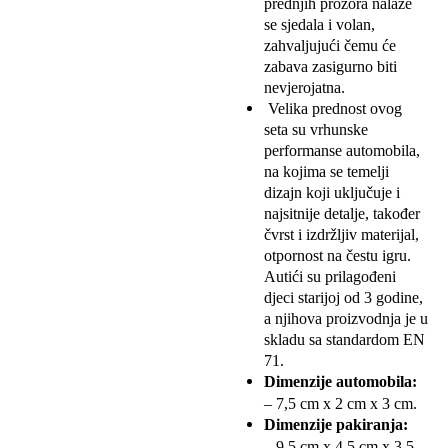
prednjih prozora nalaze
se sjedala i volan,
zahvaljujući čemu će
zabava zasigurno biti
nevjerojatna.
Velika prednost ovog
seta su vrhunske
performanse automobila,
na kojima se temelji
dizajn koji uključuje i
najsitnije detalje, također
čvrst i izdržljiv materijal,
otpornost na čestu igru.
Autići su prilagođeni
djeci starijoj od 3 godine,
a njihova proizvodnja je u
skladu sa standardom EN
71.
Dimenzije automobila:
– 7,5 cm x 2 cm x 3 cm.
Dimenzije pakiranja:
– 9,5 cm x 4,5 cm x 3,5