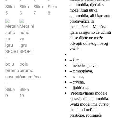
automobila, dječak se
može igrati utrka
automobila, ali i kao auto
prodavačica ili
mehaničarka. Mnoštvo
igara zasigurno će učiniti
da se dijete ne može
odvojiti od svog novog
vozila.
– žuta,
– nebesko plava,
– tamnoplava,
– zelena,
– crvena,
– ljubičasta.
Predstavljamo modele
rastavljenih automobila.
Svaki model ima čvrsto,
metalno kućište i
plastične, rotirajuće