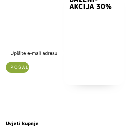
AKCIJA 30%
preuzmite
kuponski kod
dobrodošlice od
-5% i budite u
toku sa novostima
i popustima.
Upišite e-mail adresu
Nećemo vam slati spam!
Uvjeti kupnje