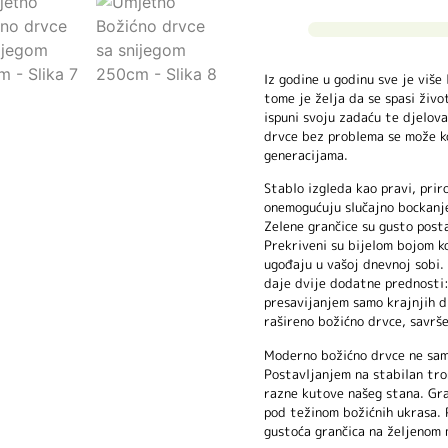
Iz godine u godinu sve je više
tome je želja da se spasi živ
ispuni svoju zadaću te djelov
drvce bez problema se može ko
generacijama.
Stablo izgleda kao pravi, prir
onemogućuju slučajno bockanje 
Zelene grančice su gusto posta
Prekriveni su bijelom bojom k
ugođaju u vašoj dnevnoj sobi.
daje dvije dodatne prednosti: 
presavijanjem samo krajnjih di
rašireno božićno drvce, savrše
Moderno božićno drvce ne samo 
Postavljanjem na stabilan tron
razne kutove našeg stana. Gran
pod težinom božićnih ukrasa. P
gustoća grančica na željenom 