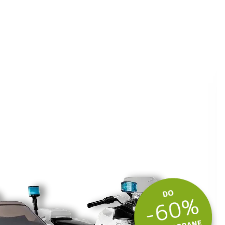
ite kuponski kod
 budite u toku
tima.