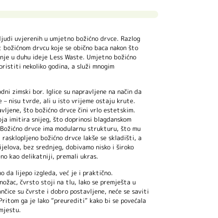
 ljudi uvjerenih u umjetno božićno drvce. Razlog
ot božićnom drvcu koje se obično baca nakon što
anje u duhu ideje Less Waste. Umjetno božićno
ristiti nekoliko godina, a služi mnogim
odni zimski bor. Iglice su napravljene na način da
– nisu tvrde, ali u isto vrijeme ostaju krute.
vljene, što božićno drvce čini vrlo estetskim.
oja imitira snijeg, što doprinosi blagdanskom
 Božićno drvce ima modularnu strukturu, što mu
rasklopljeno božićno drvce lakše se skladišti, a
jelova, bez srednjeg, dobivamo nisko i široko
no kao delikatniji, premali ukras.
da lijepo izgleda, već je i praktično.
ožac, čvrsto stoji na tlu, lako se premješta u
čice su čvrste i dobro postavljene, neće se saviti
ritom ga je lako “preurediti” kako bi se povećala
mjestu.