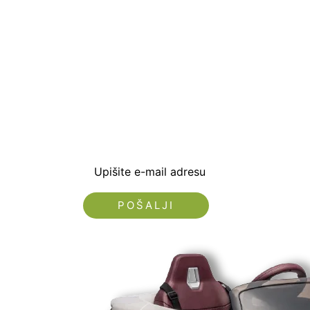
Prijavite se i preuzm
dobrodošlice od -5% i
sa novostima i popus
Upišite e-mail adresu
Nećemo vam slati spam!