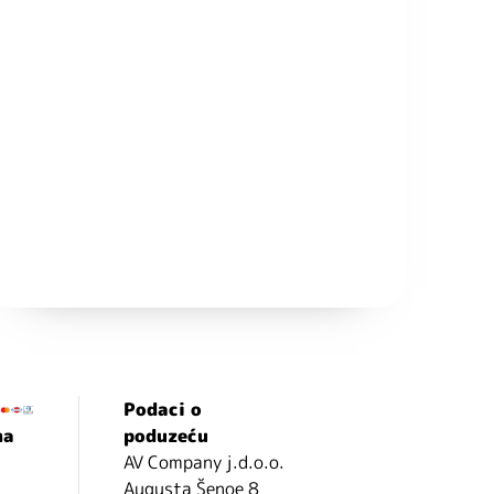
Podaci o
ma
poduzeću
AV Company j.d.o.o.
Augusta Šenoe 8