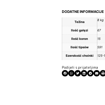
DODATNE INFORMACIJE
8 kg
Težina
Ilość gałęzi
67
Ilość koron
15
Ilość tipsów
591
Szerokość choinki
125-
Podijeli s prijateljima