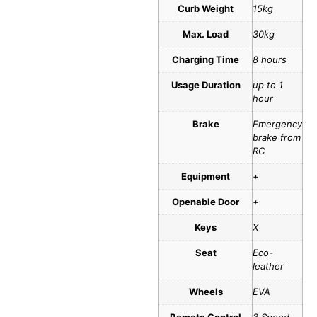
Curb Weight
15kg
Max. Load
30kg
Charging Time
8 hours
Usage Duration
up to 1
hour
Brake
Emergency
brake from
RC
Equipment
+
Openable Door
+
Keys
X
Seat
Eco-
leather
Wheels
EVA