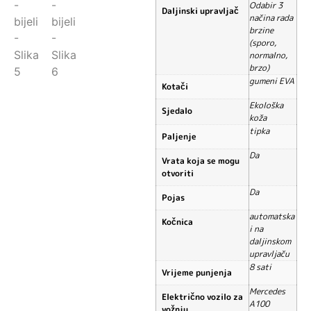
Odabir 3
Daljinski upravljač
načina rada
brzine
(sporo,
normalno,
brzo)
gumeni EVA
Kotači
Ekološka
Sjedalo
koža
tipka
Paljenje
Da
Vrata koja se mogu
otvoriti
Da
Pojas
automatska
Kočnica
i na
daljinskom
upravljaču
8 sati
Vrijeme punjenja
Mercedes
Električno vozilo za
A100
vožnju