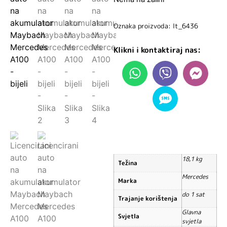
Oznaka proizvoda: lt_6436
Klikni i kontaktiraj nas:
18,1 kg
Težina
Mercedes
Marka
do 1 sat
Trajanje korištenja
Glavna
Svjetla
svjetla