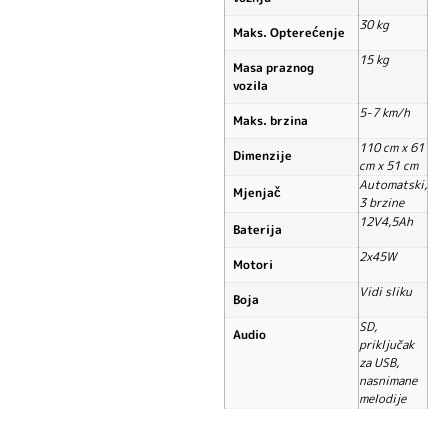
30 kg
Maks. Opterećenje
15 kg
Masa praznog
vozila
5-7 km/h
Maks. brzina
110 cm x 61
Dimenzije
cm x 51 cm
Automatski,
Mjenjač
3 brzine
12V4,5Ah
Baterija
2x45W
Motori
Vidi sliku
Boja
SD,
Audio
priključak
za USB,
nasnimane
melodije