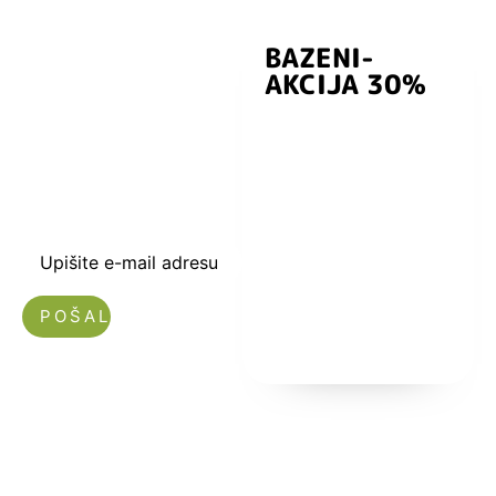
BAZENI-
Prijavite se i
AKCIJA 30%
preuzmite
kuponski kod
dobrodošlice od
-5% i budite u
toku sa novostima
i popustima.
Upišite e-mail adresu
Nećemo vam slati spam!