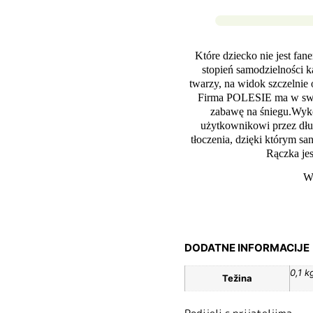
Które dziecko nie jest fa
stopień samodzielności k
twarzy, na widok szczelnie 
Firma POLESIE ma w swoje
zabawę na śniegu.Wyko
użytkownikowi przez dług
tłoczenia, dzięki którym sa
Rączka je
W
DODATNE INFORMACIJE
0,1 k
Težina