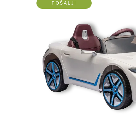
Nećemo vam slati spam!