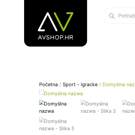
Početna
/
Sport - igracke
/ Domyślna na