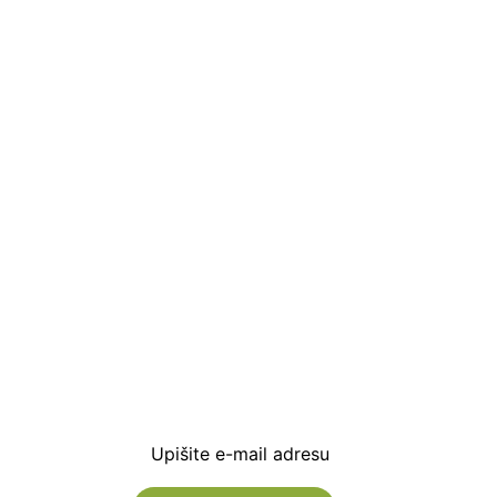
Prijavite se i preuzm
dobrodošlice od -5% i
sa novostima i popus
Upišite e-mail adresu