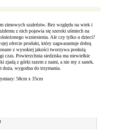
nem zimowych szaleństw. Bez względu na wiek i
ażdemu z nich pojawia się szeroki uśmiech na
ośnieżonego wzniesienia. Ale czy tylko u dzieci?
j ofercie produkt, który zagwarantuje dobrą
nane z wysokiej jakości tworzywa posłużą
i czas. Powierzchnia siedziska ma niewielkie
nki zjadą z górki razem z nami, a nie my z sanek.
st duża, wygodna do trzymania.
ymiary: 58cm x 35cm
g